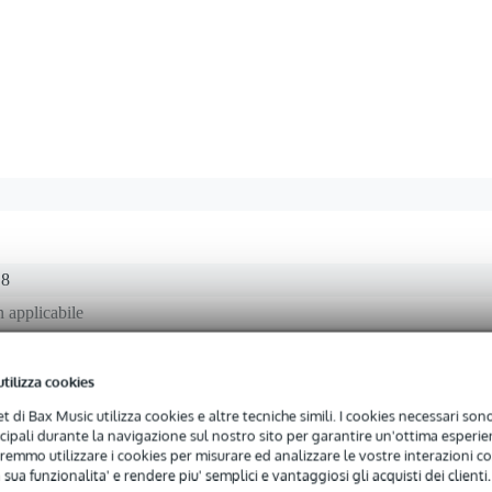
 8
 applicabile
ssuno
utilizza cookies
net di Bax Music utilizza cookies e altre tecniche simili. I cookies necessari sono 
ncipali durante la navigazione sul nostro sito per garantire un'ottima esperien
bit
remmo utilizzare i cookies per misurare ed analizzare le vostre interazioni con
 sua funzionalita' e rendere piu' semplici e vantaggiosi gli acquisti dei clienti.
 specified