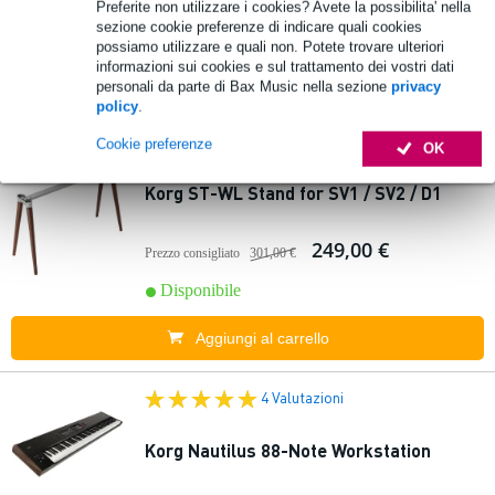
Preferite non utilizzare i cookies? Avete la possibilita' nella
50,00 €
sezione cookie preferenze di indicare quali cookies
Prezzo consigliato
89,00 €
possiamo utilizzare e quali non. Potete trovare ulteriori
Disponibile
informazioni sui cookies e sul trattamento dei vostri dati
personali da parte di Bax Music nella sezione
privacy
policy
.
Aggiungi al carrello
Cookie preferenze
OK
Korg ST-WL Stand for SV1 / SV2 / D1
249,00 €
Prezzo consigliato
301,00 €
Disponibile
Aggiungi al carrello
4 Valutazioni
Korg Nautilus 88-Note Workstation