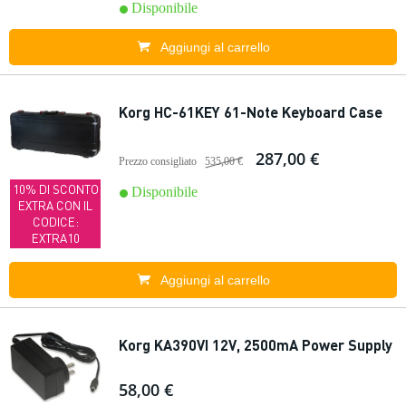
Disponibile
Aggiungi al carrello
Korg HC-61KEY 61-Note Keyboard Case
287,00 €
Prezzo consigliato
535,00 €
10% DI SCONTO
Disponibile
EXTRA CON IL
CODICE:
EXTRA10
Aggiungi al carrello
Korg KA390VI 12V, 2500mA Power Supply
58,00 €