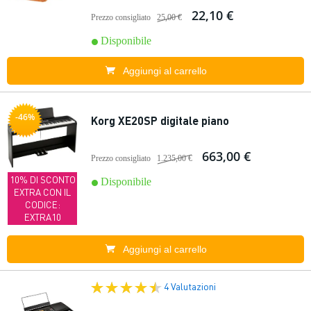
22,10 €
Prezzo consigliato
25,00 €
Disponibile
Aggiungi al carrello
-46%
Korg XE20SP digitale piano
663,00 €
Prezzo consigliato
1.235,00 €
10% DI SCONTO
Disponibile
EXTRA CON IL
CODICE:
EXTRA10
Aggiungi al carrello
4 Valutazioni