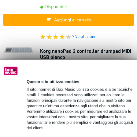
Disponibile
Aggiungi al carrello
7 Valutazioni
Korg nanoPad 2 controller drumpad MIDI
USB bianco
59,00 €
Prezzo consigliato
80,00 €
Questo sito utilizza cookies
Disponibile
Il sito internet di Bax Music utilizza cookies e altre tecniche
simili. I cookies necessari sono utilizzati per abilitare le
Aggiungi al carrello
funzioni principali durante la navigazione sul nostro sito per
garantire un'ottima esperienza agli utenti che lo visitano.
Vorremmo utilizzare i cookies per misurare ed analizzare le
8 Valutazioni
vostre interazioni con il nostro sito, per migliorare la sua
funzionalita' e rendere piu' semplici e vantaggiosi gli acquisti
Korg Monotron DUO sintetizzatore
dei clienti.