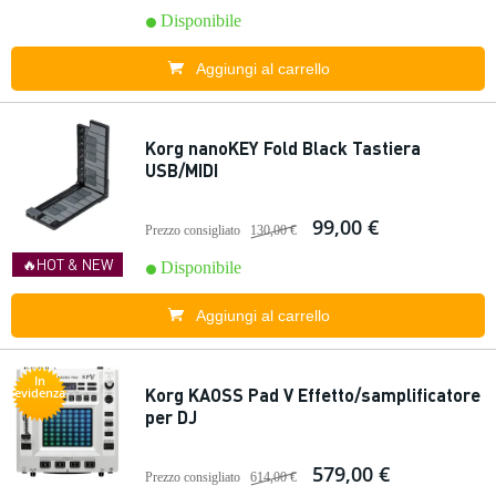
Disponibile
Aggiungi al carrello
Korg nanoKEY Fold Black Tastiera
USB/MIDI
99,00 €
Prezzo consigliato
130,00 €
🔥HOT & NEW
Disponibile
Aggiungi al carrello
In
Korg KAOSS Pad V Effetto/samplificatore
evidenza
per DJ
579,00 €
Prezzo consigliato
614,00 €