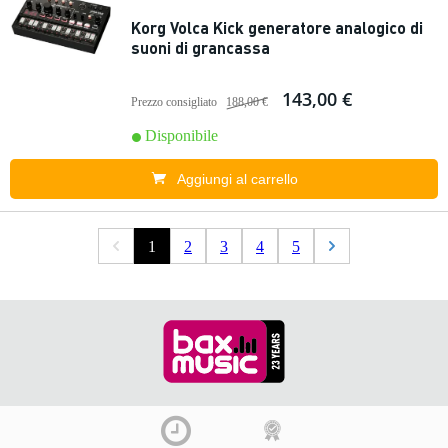
Korg Volca Kick generatore analogico di
suoni di grancassa
143,00 €
Prezzo consigliato
188,00 €
Disponibile
Aggiungi al carrello
1
2
3
4
5