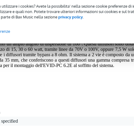
 utilizzare i cookies? Avete la possibilita' nella sezione cookie preferenze di 
nni.
izzare e quali non. Potete trovare ulteriori informazioni sui cookies e sul tra
 parte di Bax Music nella sezione
privacy policy
.
erenze
a 6,5 pollici EVID-PC6.2E di Electro-Voice è ideale per diversi utilizzi, t
piano, ma anche l'evacuazione della voce, le trasmissioni e altri scopi. 
no un ampio angolo di dispersione di 100°. Questi diffusori sono dotat
izzo di 15, 30 o 60 watt, tramite linee da 70V o 100V, oppure 7,5 W sol
e i diffusori tramite bypass a 8 ohm. Il sistema a 2 vie è composto da u
 da 35 mm, che conferiscono a questi diffusori una gamma compresa tr
a per il montaggio dell'EVID-PC 6.2E al soffitto del sistema.
s
 specified