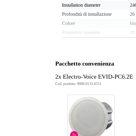
Installation diameter
24
Profondità di installazione
26
Colore
bi
Frequenza massima
20
Frequenza minima
50
Impedenza nominale
8 
Potenza RMS
100
Pacchetto convenienza
Impermeabile
no
2x Electro-Voice EVID-PC6.2E
Peso e dimensioni imballaggio incluso
Cod. prodotto: 9000-0133-6551
Peso
18
(imballaggio incluso)
Dimensioni
75,
(imballaggio incluso)
Specifiche
Electro-Voice EVID-PC6.2E
numero di parte: F.01U.321.576
2x
a 2 vie