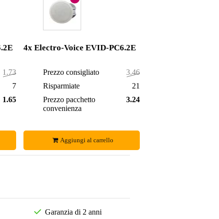
6.2E
4x Electro-Voice EVID-PC6.2E
1.730,00 €
Prezzo consigliato
3.460,00 €
73,00 €
Risparmiate
218,00 €
1.657,00 €
Prezzo pacchetto
3.242,00 €
convenienza
Aggiungi al carrello
Garanzia di 2 anni