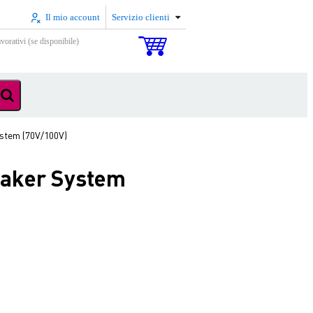
Il mio account
Servizio clienti
vorativi (se disponibile)
ystem (70V/100V)
eaker System