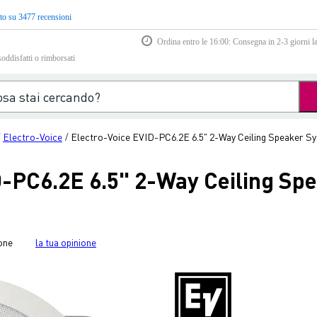
to su 3477 recensioni
Ordina entro le 16:00: Consegna in 2-3 giorni la
soddisfatti o rimborsati
Electro-Voice
Electro-Voice EVID-PC6.2E 6.5" 2-Way Ceiling Speaker S
/
/
D-PC6.2E 6.5" 2-Way Ceiling Sp
one
la tua opinione