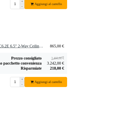
+
Aggiungi al carrello
-
4 x Electro-Voice EVID-PC6.2E 6.5" 2-Way Ceiling Speaker System (70V/100V)
865,00 €
Prezzo consigliato
3.460,00 €
o pacchetto convenienza
3.242,00 €
Risparmiate
218,00 €
+
Aggiungi al carrello
-