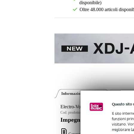
disponibile)
Oltre 48.000 articoli disponib
Informazioni sul prodotto
Recensioni
(0
Questo sito 
Electro-Voice EVID-PC6.2E 6.5" 2-W
Cod. prodotto:
9000-0133-6550
Il sito inter
funzioni pri
Impegno di servizio
visitano. Vor
migliorare la
Garanzia Bax Music
: Su questo prodotto