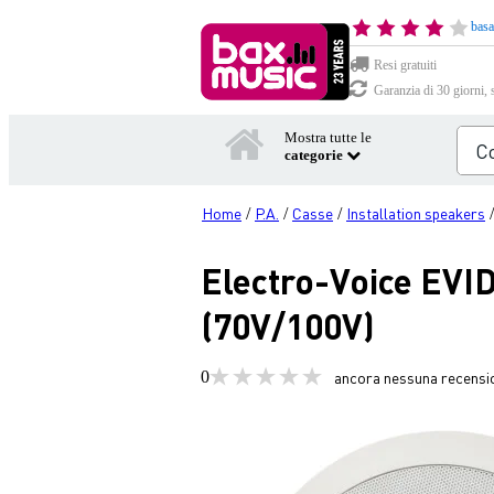
basa
Resi gratuiti
Garanzia di 30 giorni, 
Mostra tutte le
categorie
Home
P.A.
Casse
Installation speakers
/
/
/
Electro-Voice EVI
(70V/100V)
0
ancora nessuna recensi