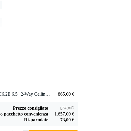
2 x Electro-Voice EVID-PC6.2E 6.5" 2-Way Ceiling Speaker System (70V/100V)
865,00 €
Prezzo consigliato
1.730,00 €
o pacchetto convenienza
1.657,00 €
Risparmiate
73,00 €