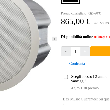
Prezzo consigliato
866,00 €
865,00 €
incl. 22% IVA
Disponibilità online
Tempi di c
-
+
Confronta
Scegli adesso i 2 anni di 
vantaggi!
43,25 € di premio
Bax Music Guarantee: Su quest
anni.