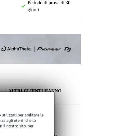
Periodo di prova di 30
giorni
ALTRI CLIENTI HANNO
COMPRATO ANCHE
La tua opinione
utilizzati per abilitare le
za agli utenti che lo
 il nostro sito, per
Soprannome
Non ci sono ancora recensioni per questo prodotto.