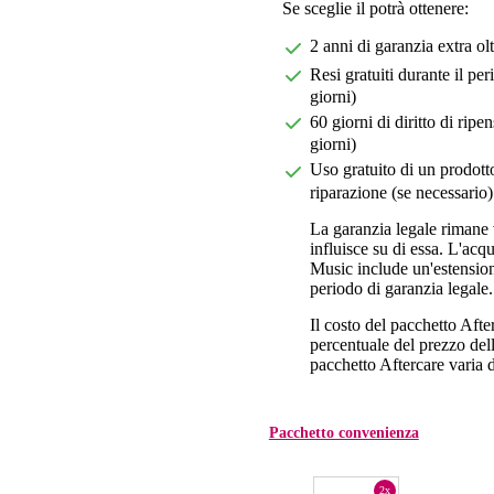
Se sceglie il potrà ottenere:
2 anni di garanzia extra ol
Resi gratuiti durante il pe
giorni)
60 giorni di diritto di ri
giorni)
Uso gratuito di un prodotto
riparazione (se necessario)
La garanzia legale rimane 
influisce su di essa. L'acq
Music include un'estension
periodo di garanzia legale.
Il costo del pacchetto Aft
percentuale del prezzo dell'
pacchetto Aftercare varia da
Pacchetto convenienza
2x