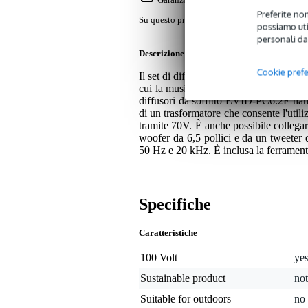
Preferite non
Su questo prodotto avrete una garanzia di 2 a
possiamo util
personali da
Descrizione
Cookie pref
Il set di diffusori da soffitto a 2 vie d
cui la musica di sottofondo e in primo 
diffusori da soffitto EVID-PC6.2E han
di un trasformatore che consente l'util
tramite 70V. È anche possibile collegar
woofer da 6,5 pollici e da un tweeter
50 Hz e 20 kHz. È inclusa la ferrament
Specifiche
Caratteristiche
100 Volt
ye
Sustainable product
not
Suitable for outdoors
no