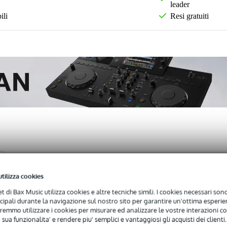
leader
ili
Resi gratuiti
)
utilizza cookies
ay Ceiling Speaker System (70V/100V)
net di Bax Music utilizza cookies e altre tecniche simili. I cookies necessari sono 
ncipali durante la navigazione sul nostro sito per garantire un'ottima esperien
remmo utilizzare i cookies per misurare ed analizzare le vostre interazioni con
 sua funzionalita' e rendere piu' semplici e vantaggiosi gli acquisti dei clienti.
 avrete una garanzia di 2 anni.