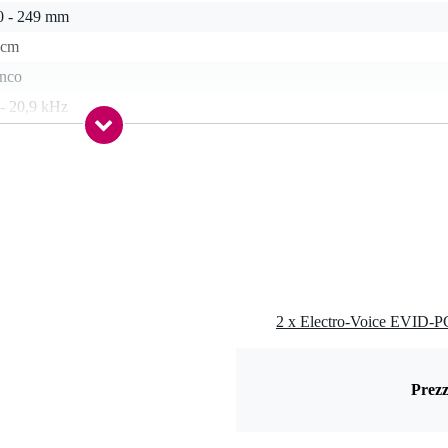
0 - 249 mm
 cm
anco
 - 20,9 kHz
 - 59 Hz
ohm
 - 199 watt
,1 kg
0 x 40,0 x 40,0 cm
Prezz