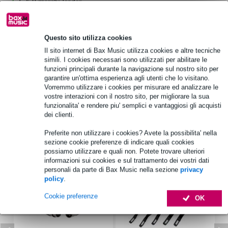
1.250 marchi leader
Informazioni sul prodotto
Questo sito utilizza cookies
Il sito internet di Bax Music utilizza cookies e altre tecniche
materiale: metallo laccato nero, plastica (superficie cromata)
simili. I cookies necessari sono utilizzati per abilitare le
funzioni principali durante la navigazione sul nostro sito per
anello esterno: plastica con superficie cromata (alta lucentezza)
garantire un'ottima esperienza agli utenti che lo visitano.
colore: nero, cromo
Vorremmo utilizzare i cookies per misurare ed analizzare le
vostre interazioni con il nostro sito, per migliorare la sua
Specifiche complete
funzionalita' e rendere piu' semplici e vantaggiosi gli acquisti
dei clienti.
Accessori (7)
Preferite non utilizzare i cookies? Avete la possibilita' nella
sezione cookie preferenze di indicare quali cookies
possiamo utilizzare e quali non. Potete trovare ulteriori
informazioni sui cookies e sul trattamento dei vostri dati
personali da parte di Bax Music nella sezione
privacy
policy
.
Cookie preferenze
OK