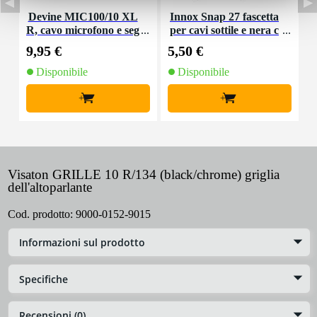
Devine MIC100/10 XL
Innox Snap 27 fascetta
R, cavo microfono e seg
per cavi sottile e nera c
K
nale, 10 m
on chiusure a strappo
9,95 €
5,50 €
9
(10 pezzi)
Disponibile
Disponibile
+
+
Visaton GRILLE 10 R/134 (black/chrome) griglia
dell'altoparlante
Cod. prodotto:
9000-0152-9015
Informazioni sul prodotto
Specifiche
Recensioni (0)