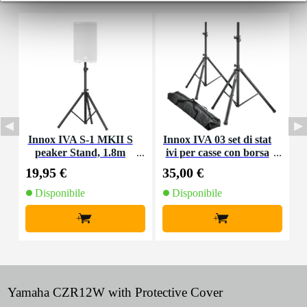
Innox IVA S-1 MKII S
Innox IVA 03 set di stat
I
peaker Stand, 1.8m
ivi per casse con borsa
i
(2 pezzi)
19,95 €
35,00 €
7
Disponibile
Disponibile
+
+
Yamaha CZR12W with Protective Cover