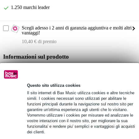
1.250 marchi leader
Scegli adesso i 2 anni di garanzia aggiuntiva e molti altri
vantaggi!
10,40 € di premio
Informazioni sul prodotto
DAP WMS8
diffusore passivo a 2 vie fullrange da parete/soffitto
adatto per ambienti interni ed esterni riparati
Questo sito utilizza cookies
Il sito internet di Bax Music utilizza cookies e altre tecniche
Specifiche complete
simili. I cookies necessari sono utilizzati per abilitare le
funzioni principali durante la navigazione sul nostro sito per
garantire un'ottima esperienza agli utenti che lo visitano.
Vedi anche (1)
Vorremmo utilizzare i cookies per misurare ed analizzare le
vostre interazioni con il nostro sito, per migliorare la sua
funzionalita' e rendere piu' semplici e vantaggiosi gli acquisti
dei clienti.