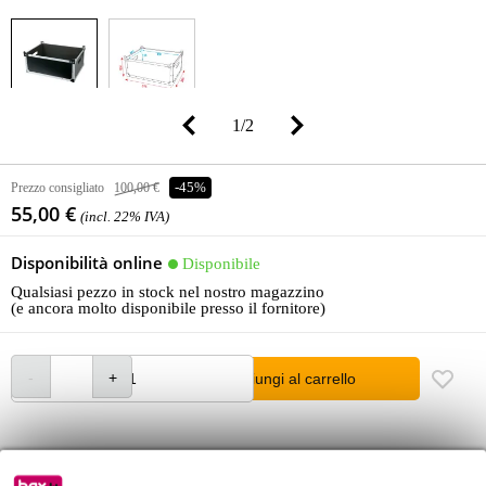
1
/
2
Prezzo consigliato
100,00 €
-45%
55,00 €
(incl. 22% IVA)
Disponibilità online
Disponibile
Qualsiasi pezzo in stock nel nostro magazzino
(e ancora molto disponibile presso il fornitore)
Aggiungi al carrello
Ordina adesso = ricevi mercoledì