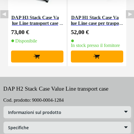
DAP H3 Stack Case Va
DAP H1 Stack Case Va
D
lue Line transport case
lue Line case per traspo
rto
73,00 €
52,00 €
7
Disponibile
In stock presso il fornitore
I
+
+
DAP H2 Stack Case Value Line transport case
Cod. prodotto:
9000-0004-1284
Informazioni sul prodotto
Specifiche