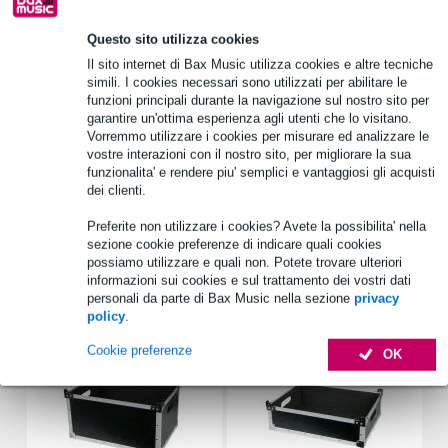
Oltre 48.000 articoli disponibili
1.250 marchi leader
Questo sito utilizza cookies
Il sito internet di Bax Music utilizza cookies e altre tecniche
simili. I cookies necessari sono utilizzati per abilitare le
funzioni principali durante la navigazione sul nostro sito per
Informazioni sul prodotto
garantire un'ottima esperienza agli utenti che lo visitano.
Vorremmo utilizzare i cookies per misurare ed analizzare le
Valigia H2 Stack
vostre interazioni con il nostro sito, per migliorare la sua
con telaio in alluminio rinforzato
funzionalita' e rendere piu' semplici e vantaggiosi gli acquisti
dei clienti.
dimensioni: 515 x 235 x 365 mm (LxAxP)
Preferite non utilizzare i cookies? Avete la possibilita' nella
Specifiche complete
sezione cookie preferenze di indicare quali cookies
possiamo utilizzare e quali non. Potete trovare ulteriori
informazioni sui cookies e sul trattamento dei vostri dati
Accessori (5)
personali da parte di Bax Music nella sezione
privacy
policy
.
Cookie preferenze
OK