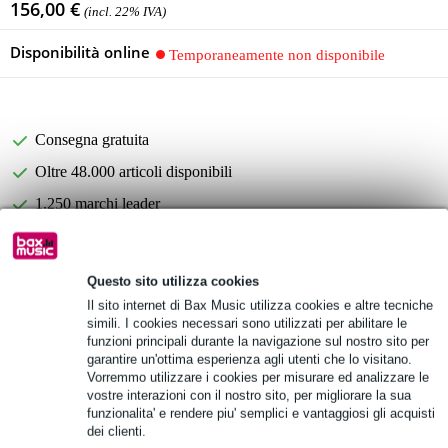
156,00 €
(incl. 22% IVA)
Disponibilità online
Temporaneamente non disponibile
Consegna gratuita
Oltre 48.000 articoli disponibili
1.250 marchi leader
Informazioni sul prodotto
Questo sito utilizza cookies
Il sito internet di Bax Music utilizza cookies e altre tecniche
Specifiche complete
simili. I cookies necessari sono utilizzati per abilitare le
funzioni principali durante la navigazione sul nostro sito per
Vedi anche (4)
garantire un'ottima esperienza agli utenti che lo visitano.
Vorremmo utilizzare i cookies per misurare ed analizzare le
vostre interazioni con il nostro sito, per migliorare la sua
funzionalita' e rendere piu' semplici e vantaggiosi gli acquisti
dei clienti.