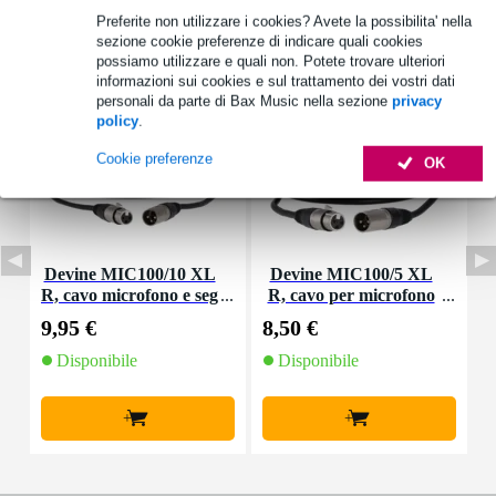
Preferite non utilizzare i cookies? Avete la possibilita' nella
Accessori (30)
sezione cookie preferenze di indicare quali cookies
possiamo utilizzare e quali non. Potete trovare ulteriori
informazioni sui cookies e sul trattamento dei vostri dati
personali da parte di Bax Music nella sezione
privacy
policy
.
Cookie preferenze
OK
Devine MIC100/10 XL
Devine MIC100/5 XL
D
R, cavo microfono e seg
R, cavo per microfono
o
nale, 10 m
e segnale, 5 m
9,95 €
8,50 €
4
Disponibile
Disponibile
+
+