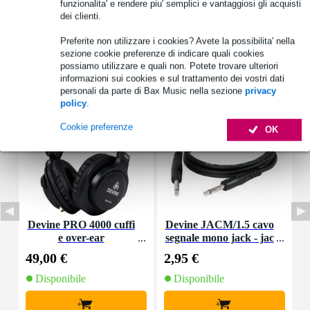
funzionalita' e rendere piu' semplici e vantaggiosi gli acquisti
dei clienti.
Preferite non utilizzare i cookies? Avete la possibilita' nella
sezione cookie preferenze di indicare quali cookies
possiamo utilizzare e quali non. Potete trovare ulteriori
Accessori (13)
informazioni sui cookies e sul trattamento dei vostri dati
personali da parte di Bax Music nella sezione
privacy
policy
.
Cookie preferenze
OK
Devine PRO 4000 cuffi
Devine JACM/1.5 cavo
D
e over-ear
segnale mono jack - jac
e
k 1,5 m
49,00 €
2,95 €
6
Disponibile
Disponibile
+
+