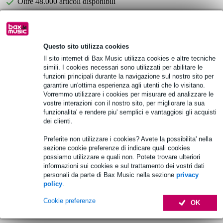
Oltre 48.000 articoli disponibili
1.250 marchi leader
Questo sito utilizza cookies
B-Stock
da 123,00 €
Il sito internet di Bax Music utilizza cookies e altre tecniche
simili. I cookies necessari sono utilizzati per abilitare le
Scegli adesso i 2 anni di garanzia aggiuntiva e molti altri
funzioni principali durante la navigazione sul nostro sito per
vantaggi!
garantire un'ottima esperienza agli utenti che lo visitano.
Vorremmo utilizzare i cookies per misurare ed analizzare le
8,65 € di premio
vostre interazioni con il nostro sito, per migliorare la sua
funzionalita' e rendere piu' semplici e vantaggiosi gli acquisti
Informazioni sul prodotto
dei clienti.
Peavey PV 215EQ
Preferite non utilizzare i cookies? Avete la possibilita' nella
sezione cookie preferenze di indicare quali cookies
equalizzatore grafico
possiamo utilizzare e quali non. Potete trovare ulteriori
bande di frequenza: 2x 15 bande, 1/3 di ottava
informazioni sui cookies e sul trattamento dei vostri dati
personali da parte di Bax Music nella sezione
privacy
Specifiche complete
policy
.
Cookie preferenze
OK
Accessori (7)