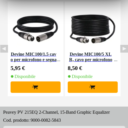
Devine MIC100/1.5 cav
Devine MIC100/5 XL
D
o per microfono e segna
R, cavo per microfono
o
le XLR 1,5 m
e segnale, 5 m
5,95 €
8,50 €
4
Disponibile
Disponibile
+
+
Peavey PV 215EQ 2-Channel, 15-Band Graphic Equalizer
Cod. prodotto:
9000-0082-5843