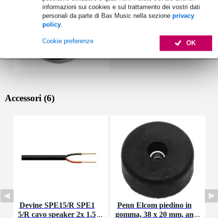
informazioni sui cookies e sul trattamento dei vostri dati
personali da parte di Bax Music nella sezione
privacy
policy
.
Cookie preferenze
OK
Accessori (6)
Devine SPE15/R SPE1
Penn Elcom piedino in
P
5/R cavo speaker 2x 1,5
gomma, 38 x 20 mm, an
p