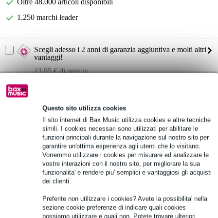
Oltre 48.000 articoli disponibili
1.250 marchi leader
Scegli adesso i 2 anni di garanzia aggiuntiva e molti altri
vantaggi!
13,95 € di premio
Informazioni sul prodotto
Questo sito utilizza cookies
tipo di magnete: neodimio
Il sito internet di Bax Music utilizza cookies e altre tecniche
potenza (continua): 240W
simili. I cookies necessari sono utilizzati per abilitare le
sensibilità: 108dB
funzioni principali durante la navigazione sul nostro sito per
garantire un'ottima esperienza agli utenti che lo visitano.
Specifiche complete
Vorremmo utilizzare i cookies per misurare ed analizzare le
vostre interazioni con il nostro sito, per migliorare la sua
funzionalita' e rendere piu' semplici e vantaggiosi gli acquisti
Vedi anche (1)
dei clienti.
Preferite non utilizzare i cookies? Avete la possibilita' nella
sezione cookie preferenze di indicare quali cookies
possiamo utilizzare e quali non. Potete trovare ulteriori