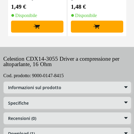
mm2 per metro
ello in acciaio
1,49 €
1,48 €
3
Disponibile
Disponibile
+
+
Celestion CDX14-3055 Driver a compressione per
altoparlante, 16 Ohm
Cod. prodotto:
9000-0147-8415
Informazioni sul prodotto
Specifiche
Recensioni (0)
Download (1)