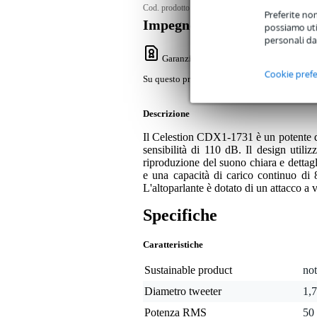
Cod. prodotto:
9000-0147-7433
Preferite non
Impegno di servizio
possiamo util
personali da
Garanzia Bax Music
: Su questo prodotto
Cookie pref
Su questo prodotto avrete una garanzia di 2 a
Descrizione
Il Celestion CDX1-1731 è un potente dr
sensibilità di 110 dB. Il design uti
riproduzione del suono chiara e detta
e una capacità di carico continuo di 8
L'altoparlante è dotato di un attacco a v
Specifiche
Caratteristiche
Sustainable product
not
Diametro tweeter
1,
Potenza RMS
50 