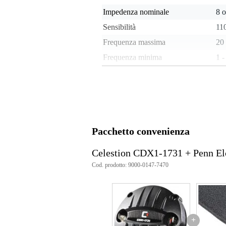
Impedenza nominale
8 
Sensibilità
11
Frequenza massima
20
Frequenza minima
1 -
Tipo di magnete
ne
Tromba inclusa
no
Gola
1"
Peso e dimensioni imballaggio incluso
Pacchetto convenienza
Peso
65
(imballaggio incluso)
Celestion CDX1-1731 + Penn 
Dimensioni
9,0
(imballaggio incluso)
Cod. prodotto: 9000-0147-7470
Specifiche
potenza nominale continua: 80
sensibilità: 110 dB
diametro della bobina mobile: 4
+
frequentiebereik: 1200-20,000H