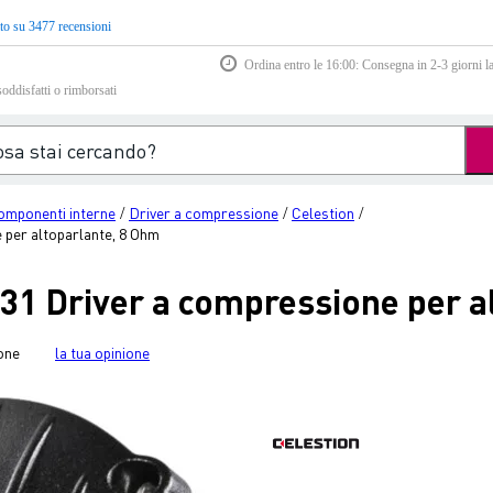
to su 3477 recensioni
Ordina entro le 16:00: Consegna in 2-3 giorni la
soddisfatti o rimborsati
omponenti interne
Driver a compressione
Celestion
/
/
/
per altoparlante, 8 Ohm
31 Driver a compressione per a
one
la tua opinione