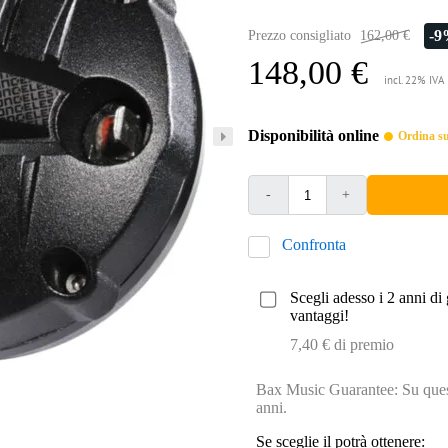
-
Prezzo consigliato
162,00 €
148,00 €
incl. 22% IVA
Disponibilità online
Ordina sub
-
+
Confronta
Scegli adesso i 2 anni di 
vantaggi!
7,40 € di premio
Bax Music Guarantee: Su quest
anni.
Se sceglie il potrà ottenere: