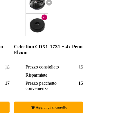
+
4x
nn
Celestion CDX1-1731 + 4x Penn
Elcom
181,00 €
Prezzo consigliato
153,92 €
3,00 €
Risparmiate
0,92 €
178,00 €
Prezzo pacchetto
153,00 €
convenienza
Aggiungi al carrello