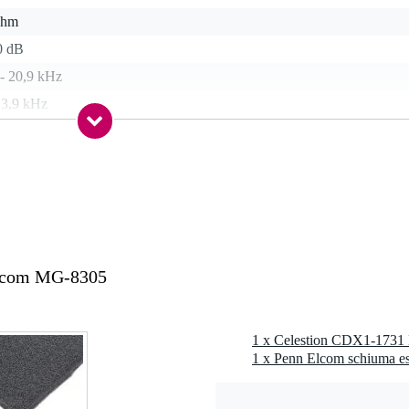
ohm
0 dB
 - 20,9 kHz
 3,9 kHz
odimio
 (25,4 mm)
0 gr
Elcom MG-8305
 x 5,5 x 4,0 cm
W
1 x Penn Elcom schiuma e
4mm / 1,75in
z