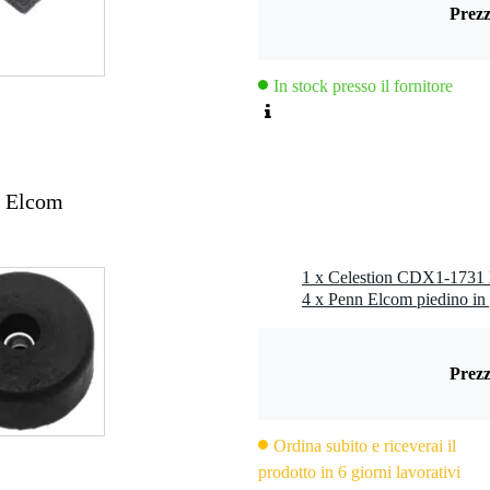
Prezz
12dB/oct): 2200Hz
luminio rivestito di rame modellato sui bordi
la in PETP
In stock presso il fornitore
n PETP
m x 55 mm
m)
n Elcom
 x P x A): 90 mm x 90 mm x 60 mm
 (L x P x A): 500mm x 485mm x 110mm
11,2 kg
Prezz
Ordina subito e riceverai il
prodotto in 6 giorni lavorativi