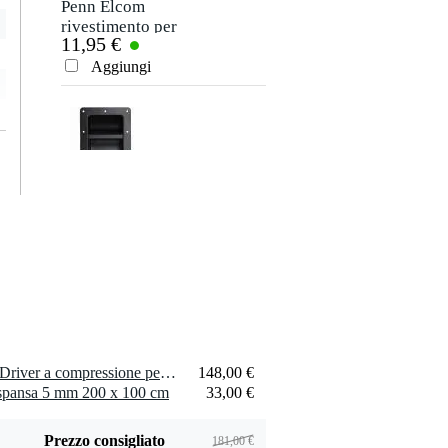
Penn Elcom
rivestimento per
11,95 €
casse nero 1,00 m
(largo 1,83 m)
Aggiungi
Penn Elcom
maniglia piccola,
9,55 €
acciaio, 10 fori
Aggiungi
1 x Celestion CDX1-1731 Driver a compressione per altoparlante, 8 Ohm
148,00 €
Penn Elcom
spansa 5 mm 200 x 100 cm
33,00 €
vernice warnex
145,00 €
nera per cabinet (6
kg)
Aggiungi
Prezzo consigliato
181,00 €