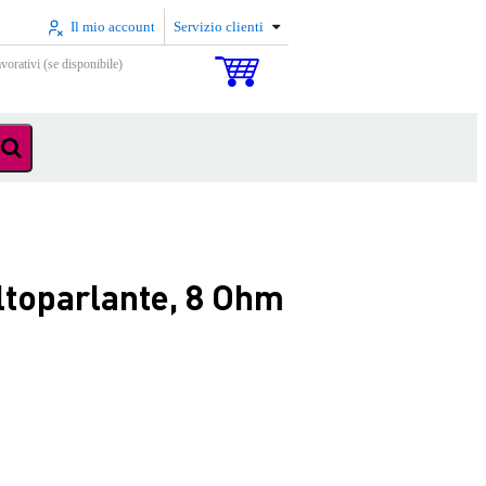
Il mio account
Servizio clienti
vorativi (se disponibile)
ltoparlante, 8 Ohm