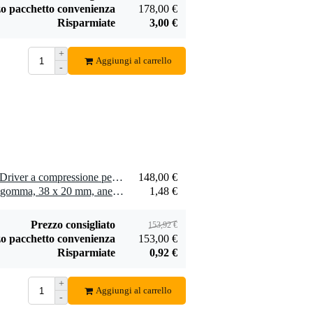
o pacchetto convenienza
178,00 €
Risparmiate
3,00 €
+
Aggiungi al carrello
-
Penn Elcom
schiuma espansa 5
33,00 €
mm 200 x 100 cm
Aggiungi
1 x Celestion CDX1-1731 Driver a compressione per altoparlante, 8 Ohm
148,00 €
4 x Penn Elcom piedino in gomma, 38 x 20 mm, anello in acciaio
1,48 €
Prezzo consigliato
153,92 €
o pacchetto convenienza
153,00 €
Risparmiate
0,92 €
+
Aggiungi al carrello
-