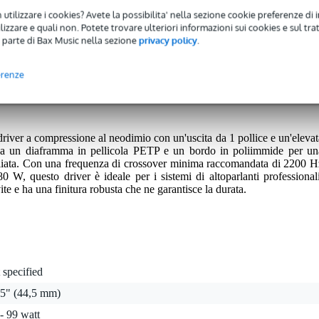
 utilizzare i cookies? Avete la possibilita' nella sezione cookie preferenze di 
izzare e quali non. Potete trovare ulteriori informazioni sui cookies e sul tra
 parte di Bax Music nella sezione
privacy policy
.
 avrete una garanzia di 2 anni.
erenze
nni.
iver a compressione al neodimio con un'uscita da 1 pollice e un'elevat
lizza un diaframma in pellicola PETP e un bordo in poliimmide per un
gliata. Con una frequenza di crossover minima raccomandata di 2200 H
0 W, questo driver è ideale per i sistemi di altoparlanti professionali
ite e ha una finitura robusta che ne garantisce la durata.
 specified
75" (44,5 mm)
- 99 watt