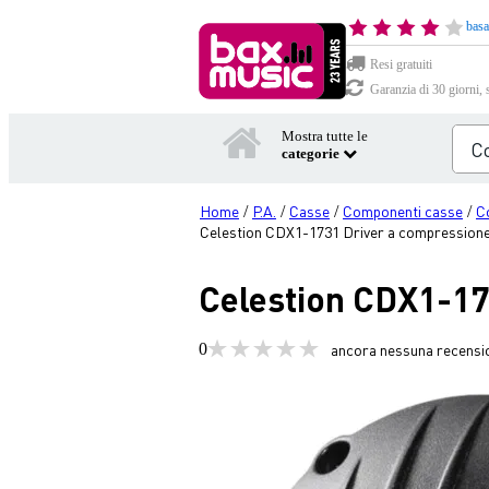
basa
Resi gratuiti
Garanzia di 30 giorni, 
Mostra tutte le
categorie
Home
P.A.
Casse
Componenti casse
C
/
/
/
/
Celestion CDX1-1731 Driver a compressione 
Celestion CDX1-17
0
ancora nessuna recensi