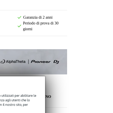
Garanzia di 2 anni
Periodo di prova di 30
giorni
utilizzati per abilitare le
ALTRI CLIENTI HANNO
za agli utenti che lo
COMPRATO ANCHE
 il nostro sito, per