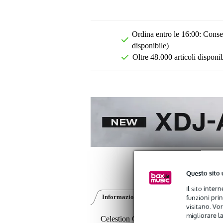
Ordina entro le 16:00: Conseg
disponibile)
Oltre 48.000 articoli disponib
Questo sito 
Il sito inter
funzioni pri
Informazioni sul prodotto
Recensioni
(0
visitano. Vor
migliorare la
Celestion CDX1-1731 Driver a compres