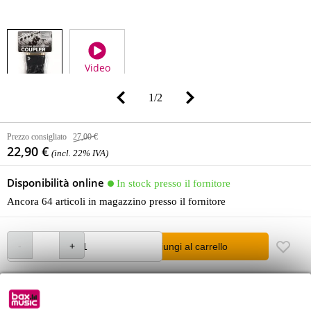
Video
1
/
2
Prezzo consigliato
27,00 €
22,90 €
(incl. 22% IVA)
Disponibilità online
In stock presso il fornitore
Ancora 64 articoli in magazzino presso il fornitore
Aggiungi al carrello
Ordine prima di 16:00 = in circa 10 giorni lavorativi a domicilio