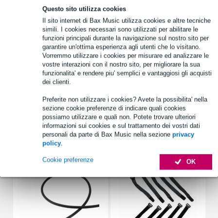
Oltre 48.000 articoli disponibili
Questo sito utilizza cookies
Il sito internet di Bax Music utilizza cookies e altre tecniche
1.250 marchi leader
simili. I cookies necessari sono utilizzati per abilitare le
funzioni principali durante la navigazione sul nostro sito per
garantire un'ottima esperienza agli utenti che lo visitano.
Informazioni sul prodotto
Vorremmo utilizzare i cookies per misurare ed analizzare le
vostre interazioni con il nostro sito, per migliorare la sua
funzionalita' e rendere piu' semplici e vantaggiosi gli acquisti
tipo di strumento: live / pro-audio
dei clienti.
numero di canali: 8 canali audio completamente schermati
connettore: accoppiatore db25 femmina
Preferite non utilizzare i cookies? Avete la possibilita' nella
sezione cookie preferenze di indicare quali cookies
Specifiche complete
possiamo utilizzare e quali non. Potete trovare ulteriori
informazioni sui cookies e sul trattamento dei vostri dati
personali da parte di Bax Music nella sezione
privacy
Accessori (12)
policy
.
Cookie preferenze
OK