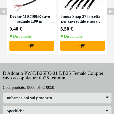
Devine MIC100/R cavo
Innox Snap 27 fascetta
I
segnale 1,00 m
per cavi sottile e nera c
on chiusure a strappo
0,40 €
5,50 €
7
(10 pezzi)
Disponibile
Disponibile
+
+
D'Addario PW-DB25FC-01 DB25 Female Coupler
cavo accoppiatore db25 femmina
Cod. prodotto:
9000-0142-0059
Informazioni sul prodotto
Specifiche