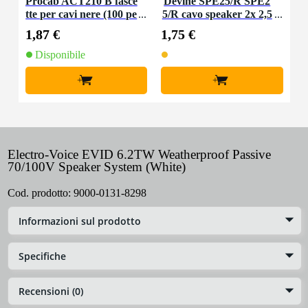
Procab ACT210 B fasce
Devine SPE25/R SPE2
tte per cavi nere (100 pe
5/R cavo speaker 2x 2,5
zzi)
mm2 per metro
1,87 €
1,75 €
Disponibile
+
+
Electro-Voice EVID 6.2TW Weatherproof Passive
70/100V Speaker System (White)
Cod. prodotto:
9000-0131-8298
Informazioni sul prodotto
Specifiche
Recensioni (0)