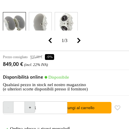
1
/
3
Prezzo consigliato
935,00 €
-9%
849,00 €
(incl. 22% IVA)
Disponibilità online
Disponibile
Qualsiasi pezzo in stock nel nostro magazzino
(e ulteriori scorte disponibili presso il fornitore)
Aggiungi al carrello
Ordina adesso = ricevi mercoledì