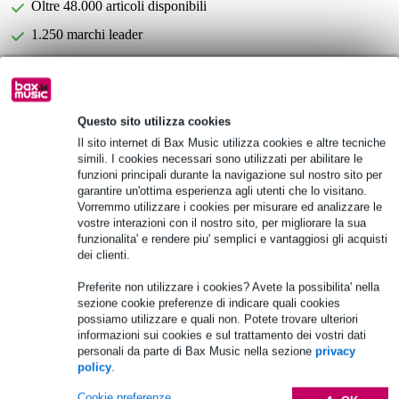
Oltre 48.000 articoli disponibili
1.250 marchi leader
Scegli adesso i 2 anni di garanzia aggiuntiva e molti altri
vantaggi!
Questo sito utilizza cookies
69,25 € di premio
Il sito internet di Bax Music utilizza cookies e altre tecniche
simili. I cookies necessari sono utilizzati per abilitare le
Informazioni sul prodotto
funzioni principali durante la navigazione sul nostro sito per
garantire un'ottima esperienza agli utenti che lo visitano.
Vorremmo utilizzare i cookies per misurare ed analizzare le
Scatola DI
vostre interazioni con il nostro sito, per migliorare la sua
passivo
funzionalita' e rendere piu' semplici e vantaggiosi gli acquisti
trasformatore: Jensen JT-DBE
dei clienti.
Specifiche complete
Preferite non utilizzare i cookies? Avete la possibilita' nella
sezione cookie preferenze di indicare quali cookies
possiamo utilizzare e quali non. Potete trovare ulteriori
Accessori (10)
informazioni sui cookies e sul trattamento dei vostri dati
personali da parte di Bax Music nella sezione
privacy
policy
.
Cookie preferenze