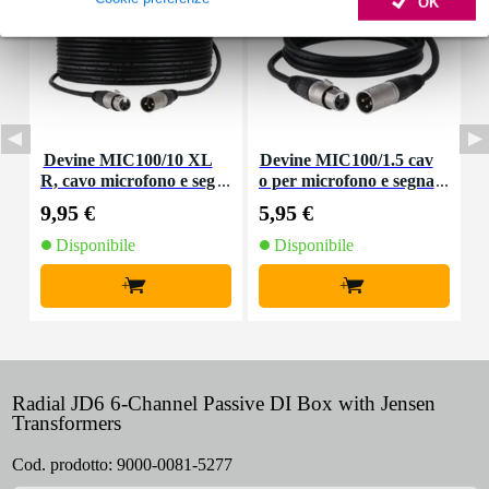
OK
Devine MIC100/10 XL
Devine MIC100/1.5 cav
R, cavo microfono e seg
o per microfono e segna
nale, 10 m
le XLR 1,5 m
9,95 €
5,95 €
8
Disponibile
Disponibile
+
+
Radial JD6 6-Channel Passive DI Box with Jensen
Transformers
Cod. prodotto:
9000-0081-5277