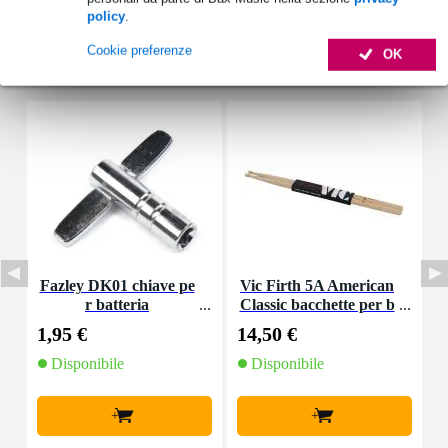
policy
.
Cookie preferenze
OK
Accessori (39)
Fazley DK01 chiave pe
Vic Firth 5A American
r batteria
Classic bacchette per b
atteria in noce america
1,95 €
14,50 €
1
no con punta in legno
Disponibile
Disponibile
+
+