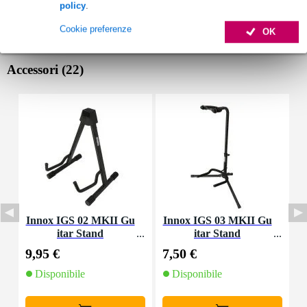
policy
.
Cookie preferenze
OK
Accessori (22)
Innox IGS 02 MKII Gu
Innox IGS 03 MKII Gu
D
itar Stand
itar Stand
v
9,95 €
7,50 €
9
Disponibile
Disponibile