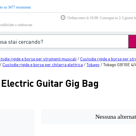
to su 3477 recensioni
Ordina entro le 16:00: Consegna in 2-3 giorni la
soddisfatti o rimborsati
stodie rigide e borse per strumenti musicali
Custodie rigide e borse per st
/
Custodie rigide e borse per chitarra elettrica
Tobago
Tobago GB10E 4/4 
/
/
/
lectric Guitar Gig Bag
Nessuna alternat