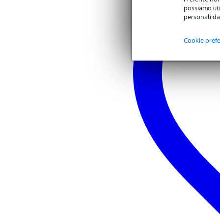
(imballaggio incluso)
possiamo util
Dimensioni
57,
(imballaggio incluso)
personali da
Cookie pref