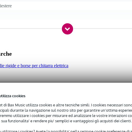
iestere
rsa
arche
both sides, solo per 6-in-line
ie rigide e borse per chitarra elettrica
le ST, stile TE, cutaway singolo, doppio cutaway, normal electric guitar
 standard model(s)
utilizza cookies
/ not applicable
net di Bax Music utilizza cookies e altre tecniche simili. I cookies necessari sono 
 specified
ncipali durante la navigazione sul nostro sito per garantire un'ottima esperien
remmo utilizzare i cookies per misurare ed analizzare le vostre interazioni con
 sua funzionalita' e rendere piu' semplici e vantaggiosi gli acquisti dei clienti.
 utilizzare i cookies? Avete la possibilita' nella sezione cookie preferenze di 
9 gr