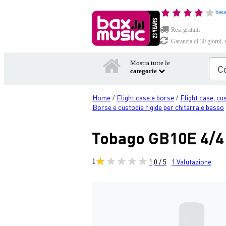
basa
Resi gratuiti
Garanzia di 30 giorni, 
Mostra tutte le
categorie
Home
Flight case e borse
Flight case, cu
/
/
Borse e custodie rigide per chitarra e basso
Tobago GB10E 4/4 E
1
1,0 / 5
1
Valutazione