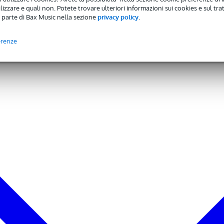
izzare e quali non. Potete trovare ulteriori informazioni sui cookies e sul tra
0 x 37,0 x 4,0 cm
 parte di Bax Music nella sezione
privacy policy
.
erenze