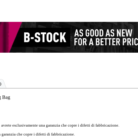
)
g Bag
 avrete esclusivamente una garanzia che copre i difetti di fabbricazione.
garanzia che copre i difetti di fabbricazione.