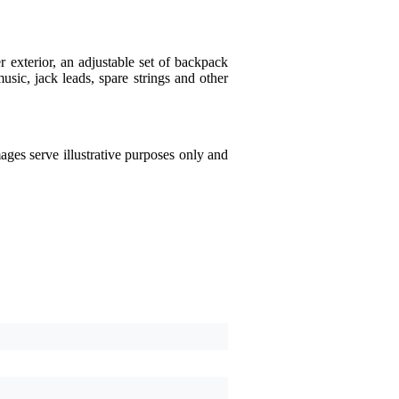
Tradurre tutte le recensio
r exterior, an adjustable set of backpack
Victor
1 ottobre 2024
sic, jack leads, spare strings and other
1
Ha scritto quanto segue
ages serve illustrative purposes only and
Bij het uitpakken viel he
toen kapot. Zonde van je
Tradurre questa recension