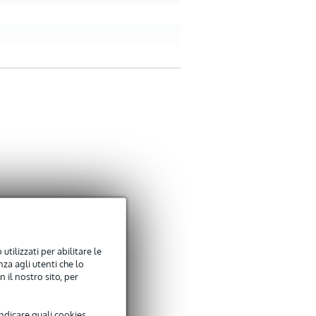
utilizzati per abilitare le
za agli utenti che lo
 il nostro sito, per
indicare quali cookies