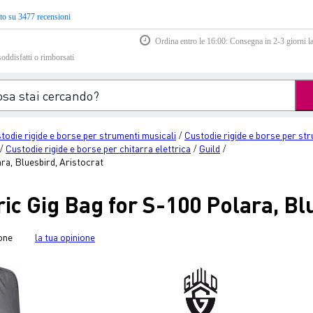
to su 3477 recensioni
Ordina entro le 16:00: Consegna in 2-3 giorni la
soddisfatti o rimborsati
stodie rigide e borse per strumenti musicali
Custodie rigide e borse per st
/
Custodie rigide e borse per chitarra elettrica
Guild
/
/
/
ra, Bluesbird, Aristocrat
ric Gig Bag for S-100 Polara, Bl
one
la tua opinione