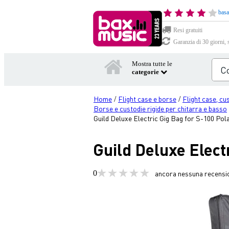
basa
Resi gratuiti
Garanzia di 30 giorni, 
Mostra tutte le
categorie
Home
Flight case e borse
Flight case, cu
/
/
Borse e custodie rigide per chitarra e basso
Guild Deluxe Electric Gig Bag for S-100 Pola
Guild Deluxe Elect
0
ancora nessuna recensi