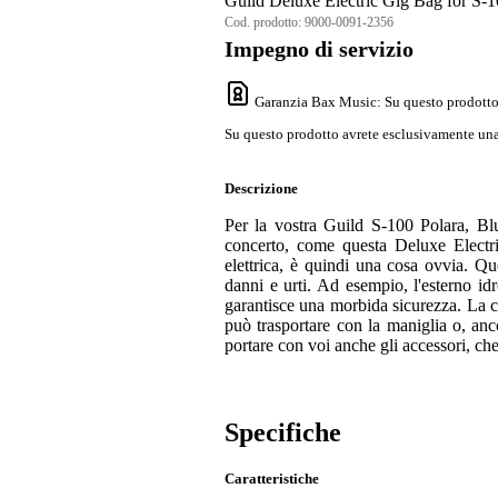
Guild Deluxe Electric Gig Bag for S-10
Cod. prodotto:
9000-0091-2356
Impegno di servizio
Garanzia Bax Music
: Su questo prodotto
Su questo prodotto avrete esclusivamente una 
Descrizione
Per la vostra Guild S-100 Polara, Blu
concerto, come questa Deluxe Electr
elettrica, è quindi una cosa ovvia. Q
danni e urti. Ad esempio, l'esterno idr
garantisce una morbida sicurezza. La ce
può trasportare con la maniglia o, anco
portare con voi anche gli accessori, ch
Specifiche
Caratteristiche