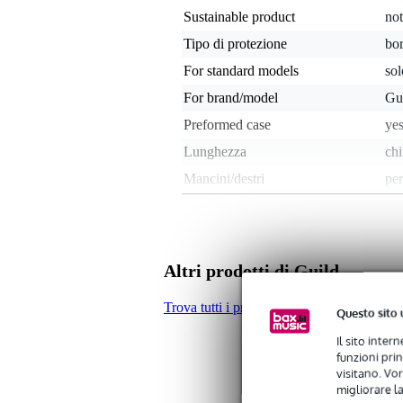
Sustainable product
not
Tipo di protezione
bo
For standard models
sol
For brand/model
Gui
Preformed case
ye
Lunghezza
chi
Mancini/destri
per
Spazio per meccaniche
on 
Specially for hollow/semi-
no
hollow
Altri prodotti di Guild
Materiale
non
Thickness of bag lining (mm)
20
Trova tutti i prodotti del marchio Guild
Questo sito 
Per quanti strumenti
1
Il sito inter
funzioni pri
Vano/i accessori
sì
visitano. Vor
Tracolla
sì
migliorare la