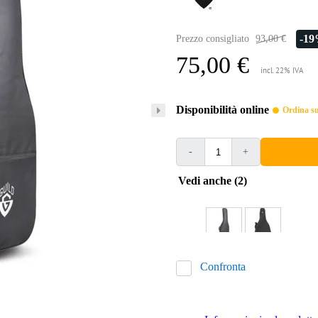
-1
Prezzo consigliato
93,00 €
75,00 €
incl. 22% IVA
Disponibilità online
Ordina sub
-
+
Vedi anche (2)
Confronta