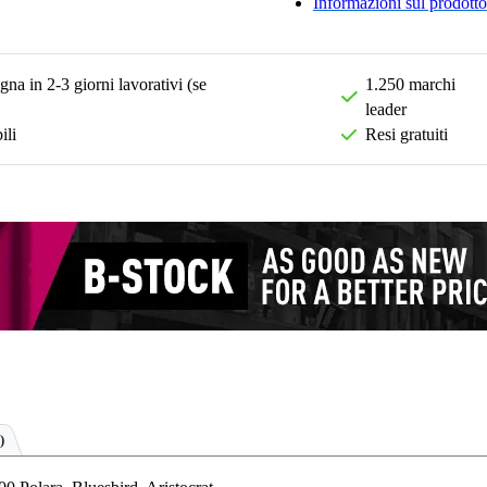
Informazioni sul prodotto
na in 2-3 giorni lavorativi (se
1.250 marchi
leader
ili
Resi gratuiti
)