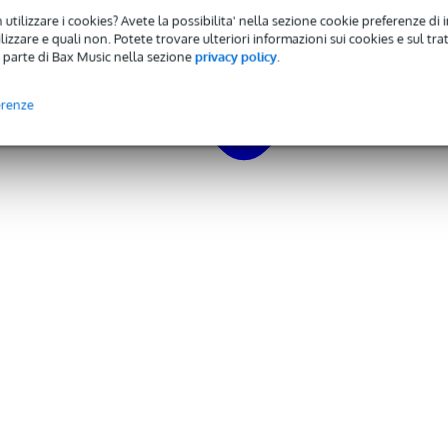
 specified
 utilizzare i cookies? Avete la possibilita' nella sezione cookie preferenze di 
izzare e quali non. Potete trovare ulteriori informazioni sui cookies e sul tra
ro
 parte di Bax Music nella sezione
privacy policy
.
erenze
 kg
,0 x 40,0 x 11,0 cm
deluxe
luesbird e Aristocrat
ip