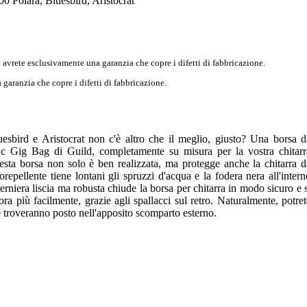
0 Polara, Bluesbird, Aristocrat
 avrete esclusivamente una garanzia che copre i difetti di fabbricazione.
garanzia che copre i difetti di fabbricazione.
esbird e Aristocrat non c'è altro che il meglio, giusto? Una borsa d
ic Gig Bag di Guild, completamente su misura per la vostra chitarr
uesta borsa non solo è ben realizzata, ma protegge anche la chitarra d
orepellente tiene lontani gli spruzzi d'acqua e la fodera nera all'intern
rniera liscia ma robusta chiude la borsa per chitarra in modo sicuro e s
ra più facilmente, grazie agli spallacci sul retro. Naturalmente, potret
e troveranno posto nell'apposito scomparto esterno.