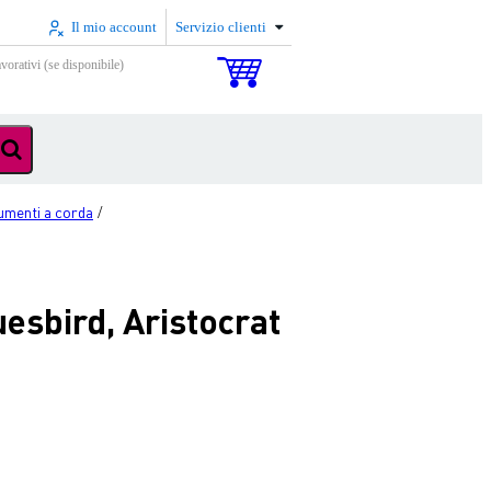
Il mio account
Servizio clienti
vorativi (se disponibile)
rumenti a corda
/
uesbird, Aristocrat