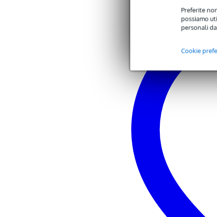
Impermeabile
not
Preferite non
possiamo util
Colore
ne
personali da
Serratura
no
Cookie pref
Peso e dimensioni imballaggio incluso
Peso
1,5
(imballaggio incluso)
Dimensioni
111
(imballaggio incluso)
Specifiche
Borsa Guild
tipo: borsa da concerto elettrica 
adatta per: Guild S-100 Polara, B
esterno idrorepellente
fodera nera
colore: nero
cerniera robusta
maniglia
spallacci
tasca esterna per accessori con z
con logo Guild