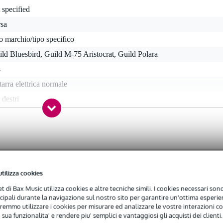
 specified
rsa
o marchio/tipo specifico
ld Bluesbird, Guild M-75 Aristocrat, Guild Polara
s
tarra elettrica normale
 destri
both sides, solo per 6-in-line
 specificato
utilizza cookies
net di Bax Music utilizza cookies e altre tecniche simili. I cookies necessari sono 
ncipali durante la navigazione sul nostro sito per garantire un'ottima esperien
remmo utilizzare i cookies per misurare ed analizzare le vostre interazioni con
 sua funzionalita' e rendere piu' semplici e vantaggiosi gli acquisti dei clienti.