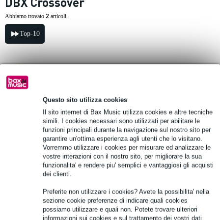
DBX Crossover
2
Abbiamo trovato
articoli.
Top-10
4 Valutazioni
In
evidenza
DBX 234XS crossover
Questo sito utilizza cookies
Il sito internet di Bax Music utilizza cookies e altre tecniche
247,00 €
Prezzo consigliato
351,00 €
simili. I cookies necessari sono utilizzati per abilitare le
funzioni principali durante la navigazione sul nostro sito per
Disponibile
garantire un'ottima esperienza agli utenti che lo visitano.
Vorremmo utilizzare i cookies per misurare ed analizzare le
Aggiungi al carrello
vostre interazioni con il nostro sito, per migliorare la sua
funzionalita' e rendere piu' semplici e vantaggiosi gli acquisti
dei clienti.
DBX 234S crossover
Preferite non utilizzare i cookies? Avete la possibilita' nella
sezione cookie preferenze di indicare quali cookies
possiamo utilizzare e quali non. Potete trovare ulteriori
217,00 €
Prezzo consigliato
292,00 €
informazioni sui cookies e sul trattamento dei vostri dati