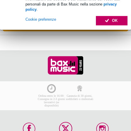
personali da parte di Bax Music nella sezione
privacy
Ordina subito e riceverai il prodotto in 12
policy
.
giorni lavorativi
Cookie preferenze
OK
Aggiungi al carrello
Ordina entro le 16:00:
Garanzia di 30 giorni,
Consegna in 2-3 giorni
soddisfatti o rimborsati
lavorativi (se
disponibile)