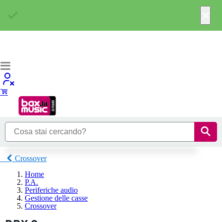
×
Crossover
Home
P.A.
Periferiche audio
Gestione delle casse
Crossover