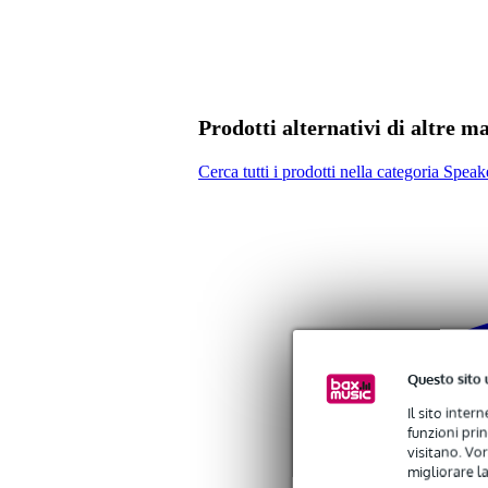
Specifiche
copertura protettiva
appositamente per il sistema PA
accessorio ufficiale Bose
materiale: nylon
Colore: nero
Prodotti alternativi di altre m
con logo Bose
Cerca tutti i prodotti nella categoria Spe
Questo sito 
Il sito inter
funzioni pri
visitano. Vor
migliorare la