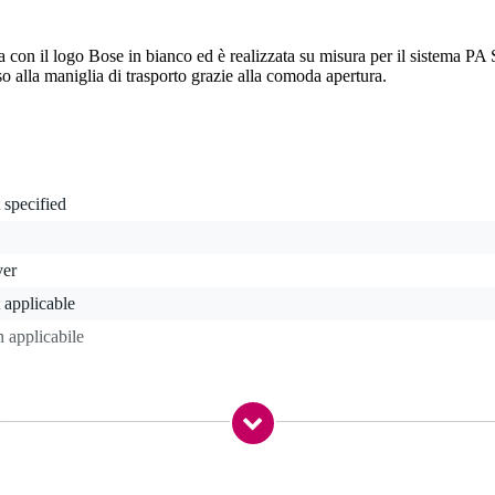
a con il logo Bose in bianco ed è realizzata su misura per il sistema PA 
o alla maniglia di trasporto grazie alla comoda apertura.
 specified
ver
 applicable
 applicabile
0 gr
0 x 32,0 x 3,0 cm