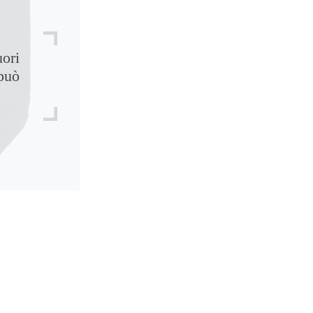
uori
può