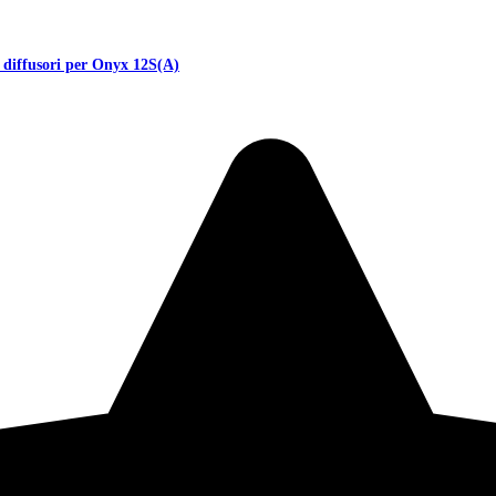
diffusori per Onyx 12S(A)