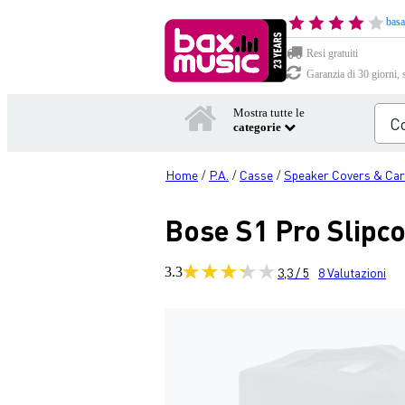
basa
Resi gratuiti
Garanzia di 30 giorni, 
Mostra tutte le
categorie
Home
P.A.
Casse
Speaker Covers & Car
/
/
/
Bose S1 Pro Slipco
3.3
3,3 / 5
8
Valutazioni