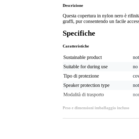
Descrizione
Questa copertura in nylon nero è rifinit
graffi, pur consentendo un facile access
Specifiche
Caratteristiche
Sustainable product
not
Suitable for during use
no
Tipo di protezione
co
Speaker protection type
not
Modalità di trasporto
non
Peso e dimensioni imballaggio incluso
Peso
10
(imballaggio incluso)
Dimensioni
32,
(imballaggio incluso)