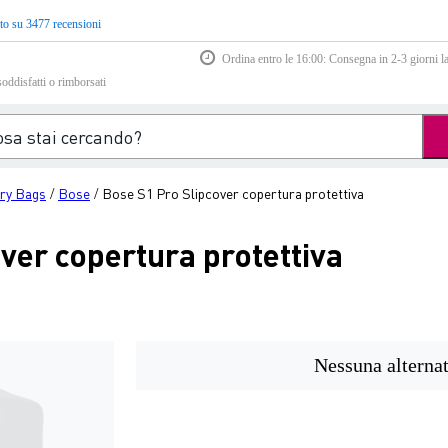
to su 3477 recensioni
Ordina entro le 16:00: Consegna in 2-3 giorni la
soddisfatti o rimborsati
ry Bags
Bose
Bose S1 Pro Slipcover copertura protettiva
/
/
ver copertura protettiva
Nessuna alternat