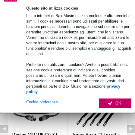
Questo sito utilizza cookies
Informazioni sul prodotto
Il sito internet di Bax Music utilizza cookies e altre tecniche
simili. I cookies necessari sono utilizzati per abilitare le
tensione: 100 V
funzioni principali durante la navigazione sul nostro sito per
garantire un'ottima esperienza agli utenti che lo visitano.
diametro esterno: 38
Vorremmo utilizzare i cookies per misurare ed analizzare le
profondità: 56
vostre interazioni con il nostro sito, per migliorare la sua
funzionalita' e rendere piu' semplici e vantaggiosi gli acquisti
Specifiche complete
dei clienti.
Preferite non utilizzare i cookies? Avete la possibilita' nella
Accessori (7)
sezione cookie preferenze di indicare quali cookies
possiamo utilizzare e quali non. Potete trovare ulteriori
informazioni sui cookies e sul trattamento dei vostri dati
personali da parte di Bax Music nella sezione
privacy
policy
.
Cookie preferenze
OK
Devine MIC100/10 XL
Innox Snap 27 fascetta