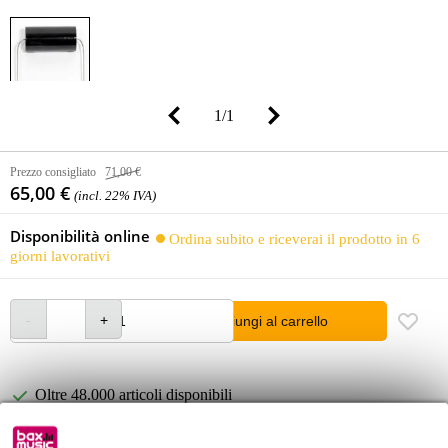
1
/
1
Prezzo consigliato
71,00 €
65,00 €
(incl. 22% IVA)
Disponibilità online
Ordina subito e riceverai il prodotto in 6
giorni lavorativi
Aggiungi al carrello
Oltre 48.000 articoli disponibili
1.250 marchi leader