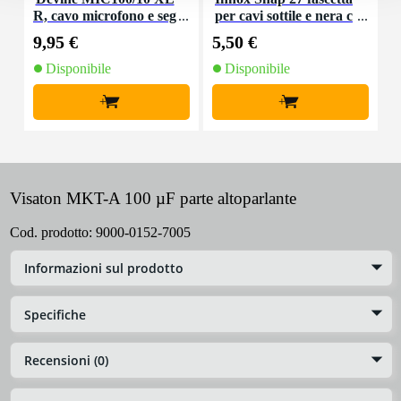
R, cavo microfono e seg
per cavi sottile e nera c
K
nale, 10 m
on chiusure a strappo
9,95 €
5,50 €
9
(10 pezzi)
Disponibile
Disponibile
+
+
Visaton MKT-A 100 µF parte altoparlante
Cod. prodotto:
9000-0152-7005
Informazioni sul prodotto
Specifiche
Recensioni (0)