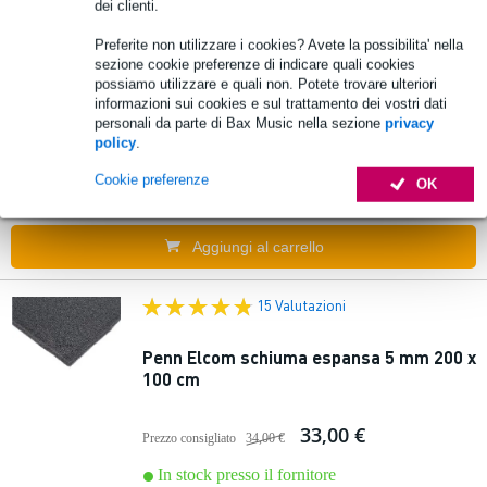
dei clienti.
Preferite non utilizzare i cookies? Avete la possibilita' nella
sezione cookie preferenze di indicare quali cookies
Adam Hall 019525 Speaker Front Foam
possiamo utilizzare e quali non. Potete trovare ulteriori
nero 25 mm
informazioni sui cookies e sul trattamento dei vostri dati
personali da parte di Bax Music nella sezione
privacy
policy
.
90,00 €
Prezzo consigliato
128,00 €
Cookie preferenze
OK
In stock presso il fornitore
Aggiungi al carrello
15 Valutazioni
Penn Elcom schiuma espansa 5 mm 200 x
100 cm
33,00 €
Prezzo consigliato
34,00 €
In stock presso il fornitore