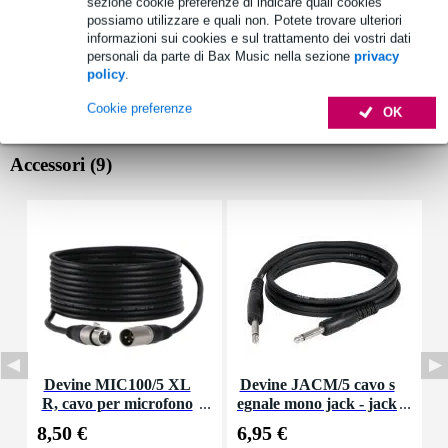
sezione cookie preferenze di indicare quali cookies
possiamo utilizzare e quali non. Potete trovare ulteriori
informazioni sui cookies e sul trattamento dei vostri dati
personali da parte di Bax Music nella sezione
privacy
policy
.
Cookie preferenze
OK
Accessori (9)
Devine MIC100/5 XL
Devine JACM/5 cavo s
P
R, cavo per microfono
egnale mono jack - jack
e segnale, 5 m
5 m
8,50 €
6,95 €
8