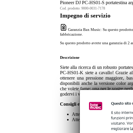
Pioneer DJ PC-HS01-S portatestina ar
Cod. prodotto:
9000-0031-7178
Impegno di servizio
Garanzia Bax Music
: Su questo prodotto
fabbricazione.
Su questo prodotto avrete una garanzia di 2 an
Descrizione
Siete alla ricerca di un robusto porta
PC-HS01-K siete a cavallo! Grazie all
ottenere una pressione maggiore, bas
disponibili anche la versione color arg
che volete farne: una per le vostre perf
godervi i vostri LP.
Questo sito 
Consigli e osservazioni
Il sito inter
Attenzione: puntina e testina non
funzioni pri
Attenzione: riceverete solo la va
visitano. Vor
migliorare la