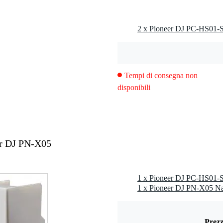
ura, 2 dadi, pesetto da 4 grammi, manuale di istruzioni
2 x Pioneer DJ PC-HS01-S 
Tempi di consegna non
disponibili
er DJ PN-X05
1 x Pioneer DJ PC-HS01-S 
1 x Pioneer DJ PN-X05 Na
Prezz