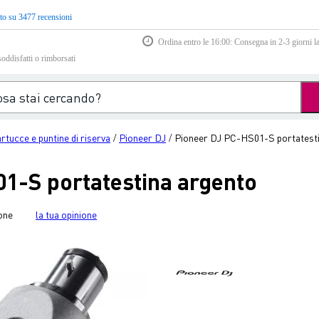
to su 3477 recensioni
Ordina entro le 16:00: Consegna in 2-3 giorni la
soddisfatti o rimborsati
rtucce e puntine di riserva
Pioneer DJ
Pioneer DJ PC-HS01-S portatesti
/
/
1-S portatestina argento
one
la tua opinione