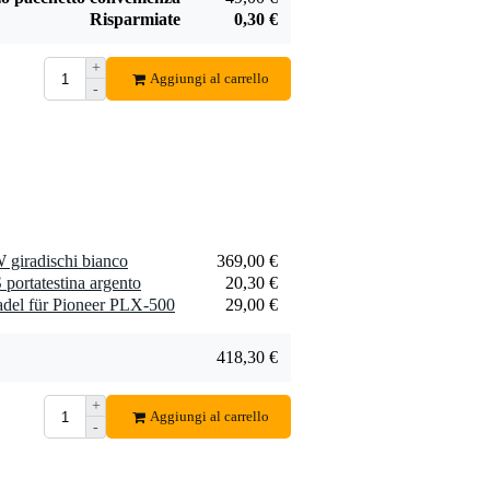
Risparmiate
0,30 €
+
Aggiungi al carrello
-
 giradischi bianco
369,00 €
portatestina argento
20,30 €
del für Pioneer PLX-500
29,00 €
418,30 €
+
Aggiungi al carrello
-