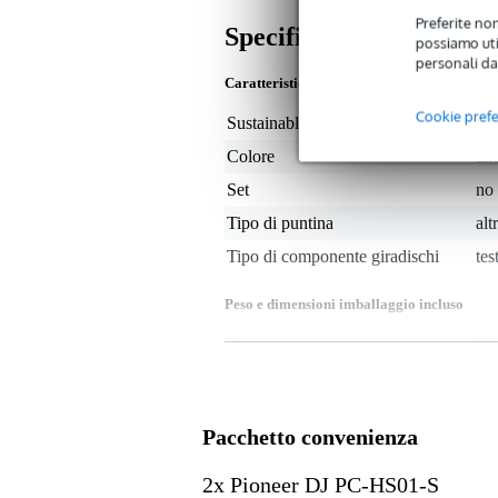
Preferite non
Specifiche
possiamo util
personali da
Caratteristiche
Cookie pref
Sustainable product
not
Colore
all
Set
no
Tipo di puntina
alt
Tipo di componente giradischi
tes
Peso e dimensioni imballaggio incluso
Peso
21 
(imballaggio incluso)
Dimensioni
8,0
(imballaggio incluso)
Specifiche
Pacchetto convenienza
portatestina Pioneer
compatibile con PLX-500 e PL
2x Pioneer DJ PC-HS01-S