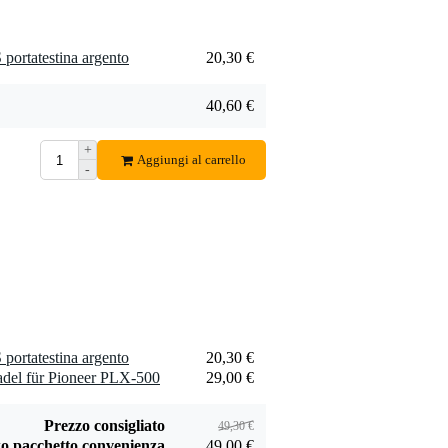
Aggiungi
portatestina argento
20,30 €
40,60 €
+
Aggiungi al carrello
-
portatestina argento
20,30 €
del für Pioneer PLX-500
29,00 €
Prezzo consigliato
49,30 €
o pacchetto convenienza
49,00 €