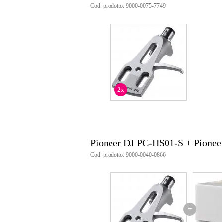
colore: argento
Cod. prodotto: 9000-0075-7749
lunghezza: 52 mm
peso: 11 g
include: 2 viti, 2 anelli di chius
2x
Pioneer DJ PC-HS01-S + Pione
Cod. prodotto: 9000-0040-0866
+