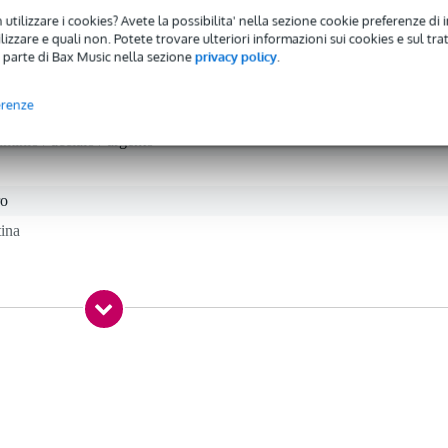
 utilizzare i cookies? Avete la possibilita' nella sezione cookie preferenze di 
izzare e quali non. Potete trovare ulteriori informazioni sui cookies e sul tra
 parte di Bax Music nella sezione
privacy policy
.
erenze
 specified
uminio / acciaio / argento
ro
tina
gr
 x 5,5 x 2,5 cm
X-1000