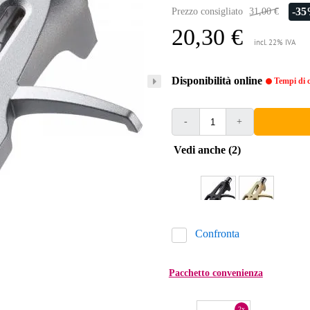
-3
Prezzo consigliato
31,00 €
20,30 €
incl. 22% IVA
Disponibilità online
Tempi di c
-
+
Vedi anche (2)
Confronta
Pacchetto convenienza
2x