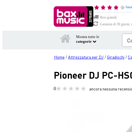
basa
Resi gratuiti
Garanzia di 30 giorni, 
Mostra tutte le
categorie
Home
Attrezzatura per DJ
Giradischi
Ca
/
/
/
Pioneer DJ PC-HS0
0
ancora nessuna recensi