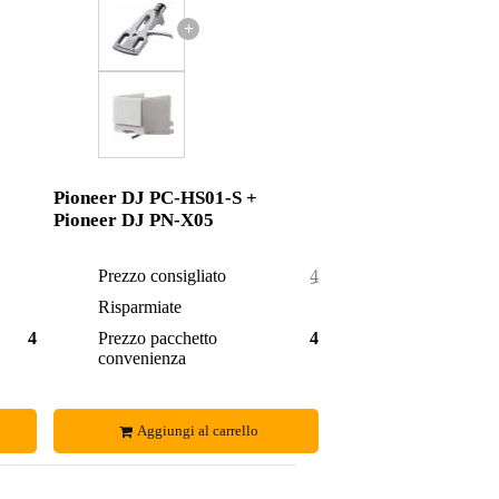
+
Pioneer DJ PC-HS01-S +
Pioneer DJ PN-X05
Prezzo consigliato
49,30 €
Risparmiate
0,30 €
40,60 €
Prezzo pacchetto
49,00 €
convenienza
Aggiungi al carrello