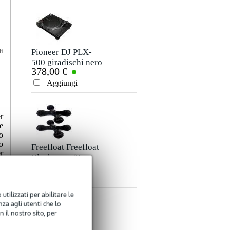
La tua opinione
Soprannome
Non ci sono ancora recensioni per questo prodotto.
Pioneer DJ PLX-
di
500 giradischi nero
378,00 €
Valutazione
Aggiungi
Commento
r
e
o
o
Freefloat Freefloat
r
Black nero (2
29,00 €
pezzi)
Aggiungi
Inviare
utilizzati per abilitare le
za agli utenti che lo
 il nostro sito, per