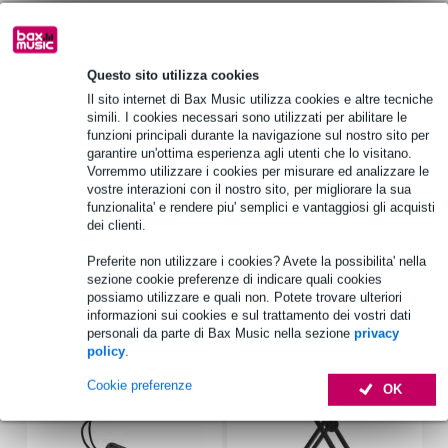
1.250 marchi leader
Questo sito utilizza cookies
Informazioni sul prodotto
Il sito internet di Bax Music utilizza cookies e altre tecniche
simili. I cookies necessari sono utilizzati per abilitare le
Analog Cases Custodia SUSTAIN per Roland Juno-DS61 o
funzioni principali durante la navigazione sul nostro sito per
Yamaha MX61
garantire un'ottima esperienza agli utenti che lo visitano.
Vorremmo utilizzare i cookies per misurare ed analizzare le
ampio scomparto per gli accessori contenente scomparti più piccoli
per vari accessori
vostre interazioni con il nostro sito, per migliorare la sua
funzionalita' e rendere piu' semplici e vantaggiosi gli acquisti
dimensioni esterne: 109 x 38 x 15 cm
dei clienti.
Specifiche complete
Preferite non utilizzare i cookies? Avete la possibilita' nella
sezione cookie preferenze di indicare quali cookies
possiamo utilizzare e quali non. Potete trovare ulteriori
Accessori (18)
informazioni sui cookies e sul trattamento dei vostri dati
personali da parte di Bax Music nella sezione
privacy
policy
.
Cookie preferenze
OK