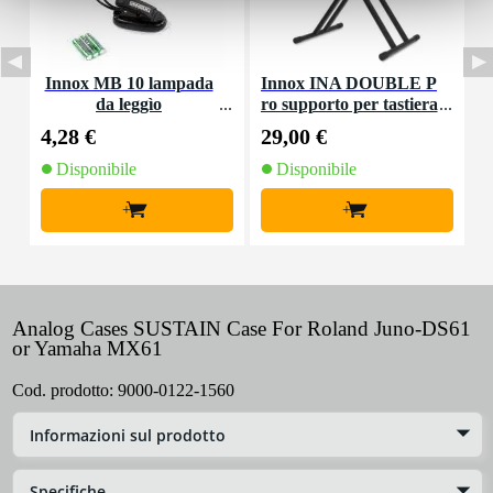
Innox MB 10 lampada
Innox INA DOUBLE P
da leggìo
ro supporto per tastiera
4,28 €
29,00 €
2
Disponibile
Disponibile
+
+
Analog Cases SUSTAIN Case For Roland Juno-DS61
or Yamaha MX61
Cod. prodotto:
9000-0122-1560
Informazioni sul prodotto
Specifiche