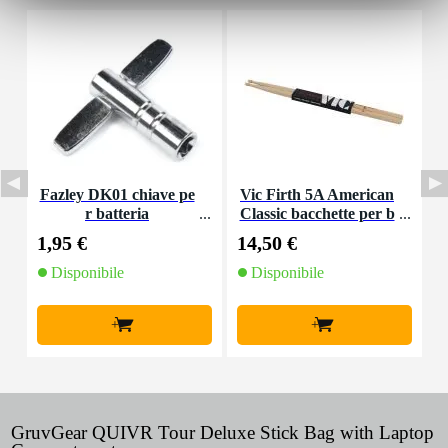
Fazley DK01 chiave pe
Vic Firth 5A American
V
r batteria
Classic bacchette per b
e
atteria in noce america
1,95 €
14,50 €
1
no con punta in legno
Disponibile
Disponibile
+
+
GruvGear QUIVR Tour Deluxe Stick Bag with Laptop