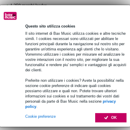
1.250 marchi leader
Scegli adesso i 2 anni di garanzia aggiuntiva e molti altri
Questo sito utilizza cookies
vantaggi!
Il sito internet di Bax Music utilizza cookies e altre tecniche
6,95 € di premio
simili. I cookies necessari sono utilizzati per abilitare le
funzioni principali durante la navigazione sul nostro sito per
garantire un'ottima esperienza agli utenti che lo visitano.
Informazioni sul prodotto
Vorremmo utilizzare i cookies per misurare ed analizzare le
vostre interazioni con il nostro sito, per migliorare la sua
capacità:
funzionalita' e rendere piu' semplici e vantaggiosi gli acquisti
14 coppie di bacchette
dei clienti.
8 malletes e spazzole
Preferite non utilizzare i cookies? Avete la possibilita' nella
chiavi per batteria e altri piccoli accessori
sezione cookie preferenze di indicare quali cookies
comodi spallacci
possiamo utilizzare e quali non. Potete trovare ulteriori
informazioni sui cookies e sul trattamento dei vostri dati
Etichetta di recupero globale
personali da parte di Bax Music nella sezione
privacy
Specifiche complete
policy
.
Cookie preferenze
OK
Accessori (21)