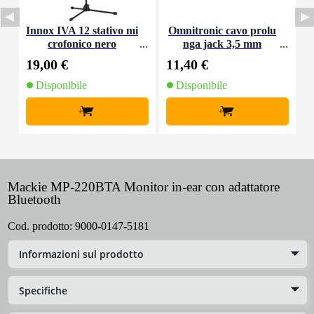
Innox IVA 12 stativo mi
Omnitronic cavo prolu
D
crofonico nero
nga jack 3,5 mm
19,00 €
11,40 €
4
Disponibile
Disponibile
+
+
Mackie MP-220BTA Monitor in-ear con adattatore
Bluetooth
Cod. prodotto:
9000-0147-5181
Informazioni sul prodotto
Specifiche