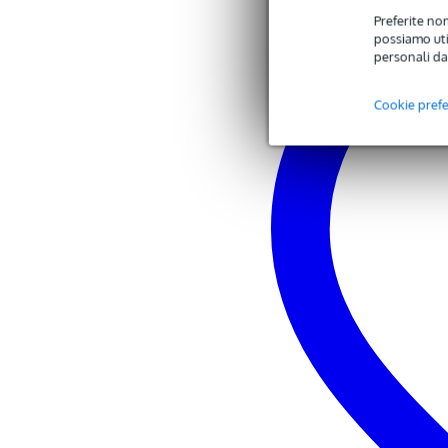
Auricolari realmente senza fili
Preferite non
Bluetooth: 5.0
possiamo util
ANC: cancellazione attiva del r
personali da
modalità gioco:
Bluetooth a bassa latenza:
Cookie pref
197 ms senza modalità gi
Latenza Airpods Pro (a tit
modalità trasparenza: conversazio
controlli touch:
traccia precedente/success
pausa
ANC
modalità trasparenza
modalità gioco
Assistente Siri/Google
chiamata in vivavoce
durata della batteria:
musica: 8 - 9 ore (31 ore c
musica con ANC: 6 ore (21
telefonate: 5 ore (17,5 ore
tempo di ricarica degli auri
custodia di ricarica: 1,5 or
ricarica wireless: compatibile co
grado di protezione IPX: IPX4 (re