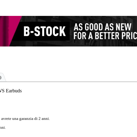
)
WS Earbuds
 avrete una garanzia di 2 anni.
nni.