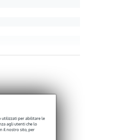
4
Ha scritto quanto segue
top oortjes lange tijd ge
Tradurre questa recension
utilizzati per abilitare le
za agli utenti che lo
 il nostro sito, per