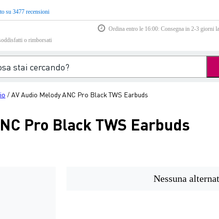
to su 3477 recensioni
Ordina entro le 16:00: Consegna in 2-3 giorni la
soddisfatti o rimborsati
io
AV Audio Melody ANC Pro Black TWS Earbuds
/
ANC Pro Black TWS Earbuds
Nessuna alternat