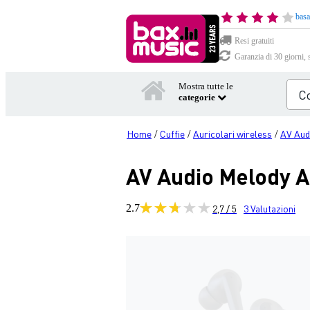
basa
Resi gratuiti
Garanzia di 30 giorni, 
Mostra tutte le
categorie
Home
Cuffie
Auricolari wireless
AV Aud
/
/
/
AV Audio Melody 
2.7
2,7 / 5
3
Valutazioni