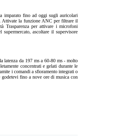
imparato fino ad oggi sugli auricolari
Cas
4 luglio 2025
. Attivate la funzione ANC per filtrare il
ità Trasparenza per attivare i microfoni
l supermercato, ascoltare il supervisore
1
Ha scritto quanto segue
Kapot bij levering, geen
Tradurre questa recension
la latenza da 197 ms a 60-80 ms - molto
etamente concentrati e gelati durante le
tramite i comandi a sfioramento integrati o
Martijn Dessing
9 apri
e godetevi fino a nove ore di musica con
3
Ha scritto quanto segue
Eerst set was defect bij 
Tradurre questa recension
Collin Elzer
6 novembr