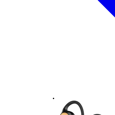
driver: 10 mm
impedenza: 16 ohm
sensibilità: 107 ± 1,5 dB
risposta in frequenza: 20 Hz - 2
distorsione: 1 kHz, < 1%
dimensioni della cassa: 6,3 x 4,
incluso:
3 set di auricolari,
cavo di ricarica,
manuale