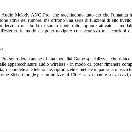
V Audio Melody ANC Pro, che racchiudono tutto ciò che l'umanità ha 
zione attiva del rumore, ma offrono una serie di funzioni di alto livello
iudervi in una bolla di suono ininterrotto, oppure attivate la modal
ll'esterno, in modo da poter navigare con sicurezza tra i corridoi de
ca
ro sono dotati anche di una modalità Game specializzata che riduce 
delle apparecchiature audio wireless - in modo da poter rimanere compl
tà, rispondete alle telefonate, riproducete e mettete in pausa la musica 
 come Siri o Google per un utilizzo al 100% senza mani e senza cavi, 