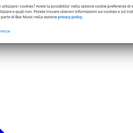
 utilizzare i cookies? Avete la possibilita' nella sezione cookie preferenze di 
izzare e quali non. Potete trovare ulteriori informazioni sui cookies e sul tra
umore
 parte di Bax Music nella sezione
privacy policy
.
 60 - 80 ms
erenze
oco
olo di confronto): > 114,5 ms
ne senza togliere gli auricolari
iva
on custodia di ricarica)
 ore con custodia di ricarica)
 con custodia di ricarica)
colari: 1 ora
e
n Qi
sistente agli spruzzi)