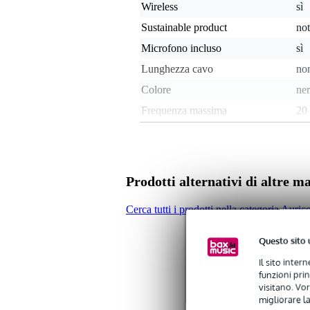
Wireless
sì
Sustainable product
not
Microfono incluso
sì
Lunghezza cavo
non
Colore
ne
Frequenza massima
20
Frequenza minima
20
Inserti sostituibili
sì
Fully wireless earphones
ye
Prodotti alternativi di altre m
Controllo volume
no
Cerca tutti i prodotti nella categoria Auric
Peso e dimensioni imballaggio incluso
Questo sito 
Peso
10
(imballaggio incluso)
Il sito inter
Dimensioni
13,
(imballaggio incluso)
funzioni pri
visitano. Vor
migliorare la
Specifiche