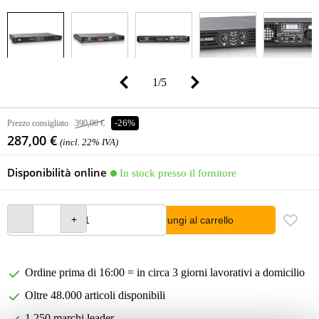
1
/
5
Prezzo consigliato
390,00 €
-26%
287,00 €
(incl. 22% IVA)
Disponibilità online
In stock presso il fornitore
Aggiungi al carrello
Ordine prima di 16:00 = in circa 3 giorni lavorativi a domicilio
Oltre 48.000 articoli disponibili
1.250 marchi leader