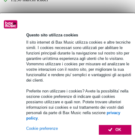
Scegli adesso i 2 anni di garanzia aggiuntiva e molti altri
vantaggi!
14,35 € di premio
Questo sito utilizza cookies
Il sito internet di Bax Music utilizza cookies e altre tecniche
Informazioni sul prodotto
simili. I cookies necessari sono utilizzati per abilitare le
funzioni principali durante la navigazione sul nostro sito per
tipo: amplificatore di potenza LD Systems XS400
garantire un'ottima esperienza agli utenti che lo visitano.
Vorremmo utilizzare i cookies per misurare ed analizzare le
classe dell'amplificatore: Classe D
vostre interazioni con il nostro sito, per migliorare la sua
numero di canali: 2
funzionalita' e rendere piu' semplici e vantaggiosi gli acquisti
dei clienti.
Specifiche complete
Preferite non utilizzare i cookies? Avete la possibilita' nella
sezione cookie preferenze di indicare quali cookies
Accessori (6)
possiamo utilizzare e quali non. Potete trovare ulteriori
informazioni sui cookies e sul trattamento dei vostri dati
personali da parte di Bax Music nella sezione
privacy
policy
.
Cookie preferenze
OK