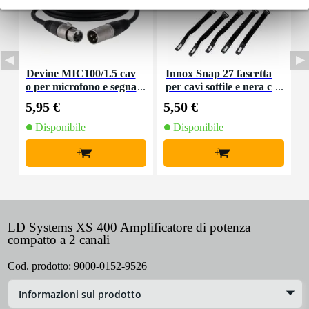
Devine MIC100/1.5 cav
Innox Snap 27 fascetta
o per microfono e segna
per cavi sottile e nera c
K
le XLR 1,5 m
on chiusure a strappo
5,95 €
5,50 €
9
(10 pezzi)
Disponibile
Disponibile
+
+
LD Systems XS 400 Amplificatore di potenza
compatto a 2 canali
Cod. prodotto:
9000-0152-9526
Informazioni sul prodotto