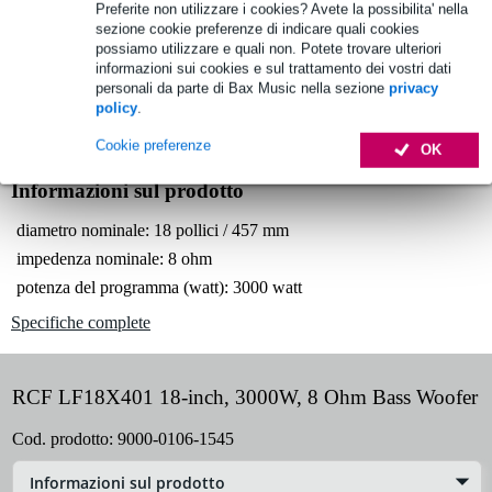
Preferite non utilizzare i cookies? Avete la possibilita' nella
1.250 marchi leader
sezione cookie preferenze di indicare quali cookies
possiamo utilizzare e quali non. Potete trovare ulteriori
informazioni sui cookies e sul trattamento dei vostri dati
Scegli adesso i 2 anni di garanzia aggiuntiva e molti altri
personali da parte di Bax Music nella sezione
privacy
vantaggi!
policy
.
18,45 € di premio
Cookie preferenze
OK
Informazioni sul prodotto
diametro nominale: 18 pollici / 457 mm
impedenza nominale: 8 ohm
potenza del programma (watt): 3000 watt
Specifiche complete
RCF LF18X401 18-inch, 3000W, 8 Ohm Bass Woofer
Cod. prodotto:
9000-0106-1545
Informazioni sul prodotto