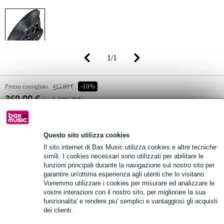
1
/
1
Prezzo consigliato
412,00 €
-10%
369,00 €
(incl. 22% IVA)
Disponibilità online
Ordina subito e riceverai il prodotto in 4
settimane
Questo sito utilizza cookies
Il sito internet di Bax Music utilizza cookies e altre tecniche
simili. I cookies necessari sono utilizzati per abilitare le
Aggiungi al carrello
funzioni principali durante la navigazione sul nostro sito per
garantire un'ottima esperienza agli utenti che lo visitano.
Vorremmo utilizzare i cookies per misurare ed analizzare le
vostre interazioni con il nostro sito, per migliorare la sua
Consegna gratuita
funzionalita' e rendere piu' semplici e vantaggiosi gli acquisti
dei clienti.
Oltre 48.000 articoli disponibili