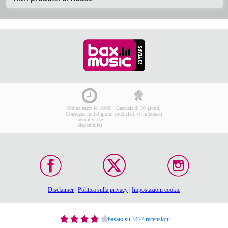
Ordina entro le 16:00:
Garanzia di 30 giorni,
Consegna in 2-3 giorni
soddisfatti o rimborsati
lavorativi (se
disponibile)
Disclaimer
|
Politica sulla privacy
|
Impostazioni cookie
basato su 3477 recensioni