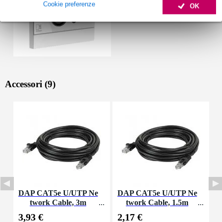
Cookie preferenze
OK
Accessori (9)
DAP CAT5e U/UTP Ne
DAP CAT5e U/UTP Ne
D
twork Cable, 3m
twork Cable, 1.5m
3,93 €
2,17 €
1