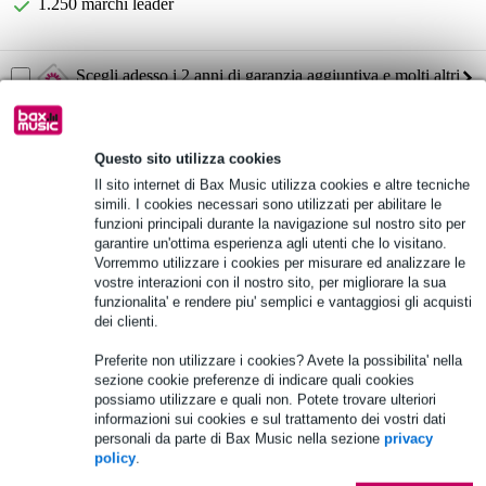
1.250 marchi leader
Scegli adesso i 2 anni di garanzia aggiuntiva e molti altri
vantaggi!
5,70 € di premio
Questo sito utilizza cookies
Informazioni sul prodotto
Il sito internet di Bax Music utilizza cookies e altre tecniche
simili. I cookies necessari sono utilizzati per abilitare le
ingressi: XLR-F (microfono), minijack da 3,5 mm (linea)
funzioni principali durante la navigazione sul nostro sito per
uscite: morsettiera a 8 pin
garantire un'ottima esperienza agli utenti che lo visitano.
Vorremmo utilizzare i cookies per misurare ed analizzare le
alimentazione phantom commutabile tramite dipswitch
vostre interazioni con il nostro sito, per migliorare la sua
funzionalita' e rendere piu' semplici e vantaggiosi gli acquisti
Specifiche complete
dei clienti.
Preferite non utilizzare i cookies? Avete la possibilita' nella
Vedi anche (1)
sezione cookie preferenze di indicare quali cookies
possiamo utilizzare e quali non. Potete trovare ulteriori
informazioni sui cookies e sul trattamento dei vostri dati
personali da parte di Bax Music nella sezione
privacy
policy
.