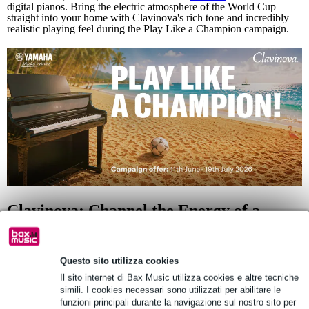
digital pianos. Bring the electric atmosphere of the World Cup
straight into your home with Clavinova's rich tone and incredibly
realistic playing feel during the Play Like a Champion campaign.
Clavinova: Channel the Energy of a
Champion
This summer is all about the perfect match between music and
Questo sito utilizza cookies
sport. During
Yamaha
’s Play Like a Champion campaign, you can
enjoy discounts of up to €200 on selected Clavinova digital pianos.
Il sito internet di Bax Music utilizza cookies e altre tecniche
From 11th June to 19th July 2026, capture the thrill of the World
simili. I cookies necessari sono utilizzati per abilitare le
Cup in your own living room, courtesy of the Clavinova series'
funzioni principali durante la navigazione sul nostro sito per