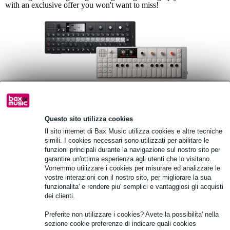
with an exclusive offer you won't want to miss!
Questo sito utilizza cookies
Il sito internet di Bax Music utilizza cookies e altre tecniche
simili. I cookies necessari sono utilizzati per abilitare le
funzioni principali durante la navigazione sul nostro sito per
Limited-Time Summer Discounts
garantire un'ottima esperienza agli utenti che lo visitano.
Vorremmo utilizzare i cookies per misurare ed analizzare le
The brand has put together three exclusive bundles that offer much
vostre interazioni con il nostro sito, per migliorare la sua
better value than buying each item separately. Up for grabs in these
funzionalita' e rendere piu' semplici e vantaggiosi gli acquisti
combinations: the OP-XY paired with a portable speaker, the OP-1
dei clienti.
Field also with a speaker, or the OP-1 Field accompanied by three
of their famous singing wooden dolls. This special offer runs from
Preferite non utilizzare i cookies? Avete la possibilita' nella
18 June
31 July 2026
to
. If you've got your eye on these little
sezione cookie preferenze di indicare quali cookies
gems, don't wait around—grab yours in just a few clicks!