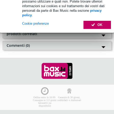
possiamo utilizzare e quali non. Potete trovare ulteriori
informazioni sui cookies e sul trattamento dei vostri dati
Teenage Engineering Op Xy Ob 4 Black
personali da parte di Bax Music nella sezione
privacy
Teenage Engineering Op 1 Field Choir Miki Carlo Gisela
policy
.
Teenage Engineering Op 1 Field Ob 4 Black
Cookie preferenze
OK
prodotti correlati
6 Valutazioni
Commenti (0)
Teenage Engineering OP-XY + OB-
Siate i primi a lasciare un commento
La vostra valutazione
4 nero
2.530,00 €
Prezzo consigliato
2.595,00 €
Nome
Ordina subito e riceverai il prodotto
in 4 settimane
Indirizzo e-mail
Il tuo commento
(min. 10, max. 10000 caratteri)
Aggiungi al carrello
Ordina entro le 16:00:
Garanzia di 30 giorni,
Consegna in 2-3 giorni
soddisfatti o rimborsati
lavorativi (se
6 Valutazioni
disponibile)
Teenage Engineering OP-1 Field +