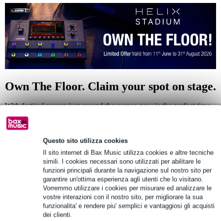
Own The Floor. Claim your spot on stage.
With festival season just around the corner, now is the perfect time
to kick your tone into high gear and get a sound that absolutely rips!
Throughout the Own The Floor campaign, the
Helix Stadium Floor
is available at an unbeatable promo price. From June 11th through
August 31st, 2026, this powerhouse multi-effects processor takes
Questo sito utilizza cookies
center stage. It’s the ultimate opportunity for guitarists ready to craft
Il sito internet di Bax Music utilizza cookies e altre tecniche
their perfect tone—whether you're tearing it up live, tracking in the
studio, or jamming out new ideas at home.
simili. I cookies necessari sono utilizzati per abilitare le
funzioni principali durante la navigazione sul nostro sito per
garantire un'ottima esperienza agli utenti che lo visitano.
Vorremmo utilizzare i cookies per misurare ed analizzare le
vostre interazioni con il nostro sito, per migliorare la sua
funzionalita' e rendere piu' semplici e vantaggiosi gli acquisti
dei clienti.