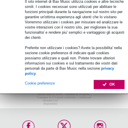
Non sono stati trovati articoli.
Il sito internet di Bax Music utilizza cookies e altre tecniche
simili. I cookies necessari sono utilizzati per abilitare le
Top-10
funzioni principali durante la navigazione sul nostro sito per
garantire un'ottima esperienza agli utenti che lo visitano.
Vorremmo utilizzare i cookies per misurare ed analizzare le
vostre interazioni con il nostro sito, per migliorare la sua
Non sono stati trovati articoli.
funzionalita' e rendere piu' semplici e vantaggiosi gli acquisti
dei clienti.
Preferite non utilizzare i cookies? Avete la possibilita' nella
sezione cookie preferenze di indicare quali cookies
possiamo utilizzare e quali non. Potete trovare ulteriori
informazioni sui cookies e sul trattamento dei vostri dati
personali da parte di Bax Music nella sezione
privacy
policy
.
Cookie preferenze
OK
Ordina entro le 16:00:
Garanzia di 30 giorni,
Consegna in 2-3 giorni
soddisfatti o rimborsati
lavorativi (se
disponibile)