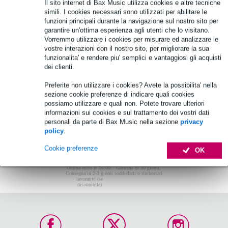
Non sono stati trovati articoli.
Il sito internet di Bax Music utilizza cookies e altre tecniche
simili. I cookies necessari sono utilizzati per abilitare le
Top-10
funzioni principali durante la navigazione sul nostro sito per
garantire un'ottima esperienza agli utenti che lo visitano.
Vorremmo utilizzare i cookies per misurare ed analizzare le
vostre interazioni con il nostro sito, per migliorare la sua
Non sono stati trovati articoli.
funzionalita' e rendere piu' semplici e vantaggiosi gli acquisti
dei clienti.
Preferite non utilizzare i cookies? Avete la possibilita' nella
sezione cookie preferenze di indicare quali cookies
possiamo utilizzare e quali non. Potete trovare ulteriori
informazioni sui cookies e sul trattamento dei vostri dati
personali da parte di Bax Music nella sezione
privacy
policy
.
Cookie preferenze
OK
Ordina entro le 16:00:
Garanzia di 30 giorni,
Consegna in 2-3 giorni
soddisfatti o rimborsati
lavorativi (se
disponibile)