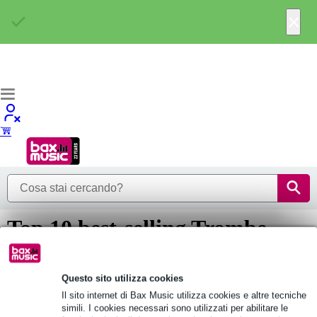
×
Top 10 best-selling Trombe
sono
Questo sito utilizza cookies
Here are our top 10 best-selling Trombe sono. Not what you're
looking for? Go to 'All Trombe sono' and check out our entire
Il sito internet di Bax Music utilizza cookies e altre tecniche
range instead. We've got Trombe sono to suit every budget, so
simili. I cookies necessari sono utilizzati per abilitare le
whether you're...