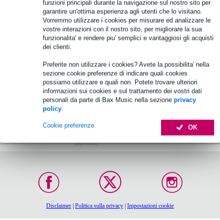
funzioni principali durante la navigazione sul nostro sito per
Per saperne di più...
garantire un'ottima esperienza agli utenti che lo visitano.
Vorremmo utilizzare i cookies per misurare ed analizzare le
trombe sono
vostre interazioni con il nostro sito, per migliorare la sua
funzionalita' e rendere piu' semplici e vantaggiosi gli acquisti
dei clienti.
Preferite non utilizzare i cookies? Avete la possibilita' nella
sezione cookie preferenze di indicare quali cookies
possiamo utilizzare e quali non. Potete trovare ulteriori
informazioni sui cookies e sul trattamento dei vostri dati
personali da parte di Bax Music nella sezione
privacy
policy
.
Cookie preferenze
OK
Ordina entro le 16:00:
Garanzia di 30 giorni,
Consegna in 2-3 giorni
soddisfatti o rimborsati
lavorativi (se
disponibile)
Disclaimer
|
Politica sulla privacy
|
Impostazioni cookie