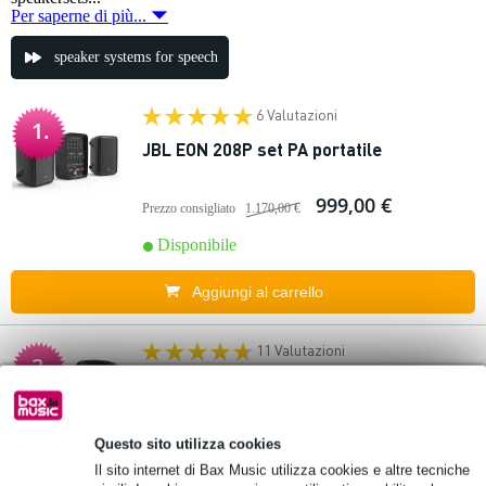
Per saperne di più...
speaker systems for speech
6 Valutazioni
1.
JBL EON 208P set PA portatile
999,00 €
Prezzo consigliato
1.170,00 €
Disponibile
Aggiungi al carrello
11 Valutazioni
2.
Yamaha Stagepas 600BT sistema PA
portatile
Questo sito utilizza cookies
1.125,00 €
Prezzo consigliato
1.310,00 €
Il sito internet di Bax Music utilizza cookies e altre tecniche