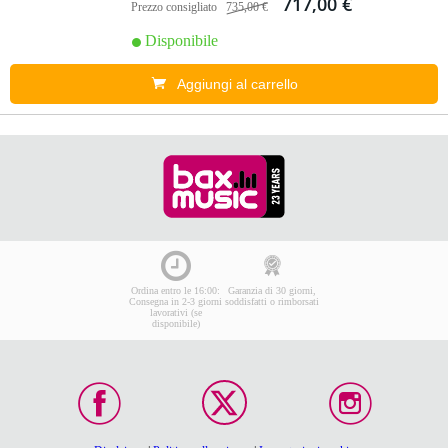
717,00 €
Prezzo consigliato
735,00 €
Disponibile
Aggiungi al carrello
Ordina entro le 16:00:
Garanzia di 30 giorni,
Consegna in 2-3 giorni
soddisfatti o rimborsati
lavorativi (se
disponibile)