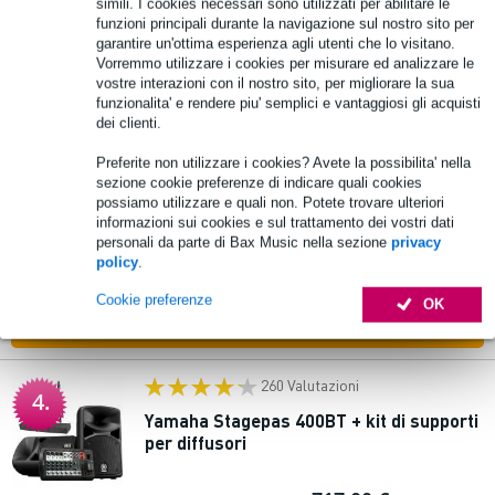
simili. I cookies necessari sono utilizzati per abilitare le
Disponibile
funzioni principali durante la navigazione sul nostro sito per
garantire un'ottima esperienza agli utenti che lo visitano.
Vorremmo utilizzare i cookies per misurare ed analizzare le
Aggiungi al carrello
vostre interazioni con il nostro sito, per migliorare la sua
funzionalita' e rendere piu' semplici e vantaggiosi gli acquisti
17 Valutazioni
dei clienti.
3.
Yamaha Stagepas 400BT sistema PA
Preferite non utilizzare i cookies? Avete la possibilita' nella
portatile
sezione cookie preferenze di indicare quali cookies
possiamo utilizzare e quali non. Potete trovare ulteriori
informazioni sui cookies e sul trattamento dei vostri dati
700,00 €
Prezzo consigliato
839,00 €
personali da parte di Bax Music nella sezione
privacy
policy
.
Disponibile
Cookie preferenze
OK
Aggiungi al carrello
260 Valutazioni
4.
Yamaha Stagepas 400BT + kit di supporti
per diffusori