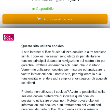
Prezzo consigliato
11,70 €
Disponibile
Aggiungi al carrello
6 Valutazioni
3.
Penn Elcom griglia per speaker da 15'' in
acciaio
Questo sito utilizza cookies
Il sito internet di Bax Music utilizza cookies e altre tecniche
simili. I cookies necessari sono utilizzati per abilitare le
11,80 €
Prezzo consigliato
17,95 €
funzioni principali durante la navigazione sul nostro sito per
garantire un'ottima esperienza agli utenti che lo visitano.
Disponibile
Vorremmo utilizzare i cookies per misurare ed analizzare le
vostre interazioni con il nostro sito, per migliorare la sua
Aggiungi al carrello
funzionalita' e rendere piu' semplici e vantaggiosi gli acquisti
dei clienti.
Penn Elcom griglia per speaker 18''
Preferite non utilizzare i cookies? Avete la possibilita' nella
4.
acciaio
sezione cookie preferenze di indicare quali cookies
possiamo utilizzare e quali non. Potete trovare ulteriori
informazioni sui cookies e sul trattamento dei vostri dati
20,60 €
personali da parte di Bax Music nella sezione
privacy
Prezzo consigliato
29,00 €