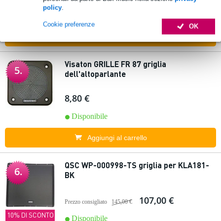
policy
.
Disponibile
Cookie preferenze
OK
Aggiungi al carrello
Visaton GRILLE FR 87 griglia
5.
dell'altoparlante
8,80 €
Disponibile
Aggiungi al carrello
QSC WP-000998-TS griglia per KLA181-
6.
BK
107,00 €
Prezzo consigliato
145,00 €
10% DI SCONTO
Disponibile