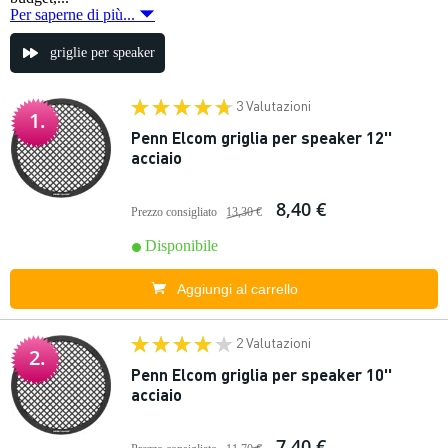
Per saperne di più...
griglie per speaker
3 Valutazioni
1.
Penn Elcom griglia per speaker 12''
acciaio
8,40 €
Prezzo consigliato
13,30 €
Disponibile
Aggiungi al carrello
2 Valutazioni
2.
Penn Elcom griglia per speaker 10''
acciaio
7,40 €