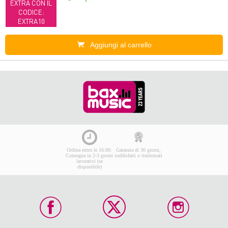
EXTRA CON IL
CODICE:
EXTRA10
Aggiungi al carrello
Ordina entro le 16:00:
Garanzia di 30 giorni,
Consegna in 2-3 giorni
soddisfatti o rimborsati
lavorativi (se
disponibile)