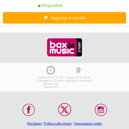
Disponibile
Aggiungi al carrello
Ordina entro le 16:00:
Garanzia di 30 giorni,
Consegna in 2-3 giorni
soddisfatti o rimborsati
lavorativi (se
disponibile)
Disclaimer
|
Politica sulla privacy
|
Impostazioni cookie