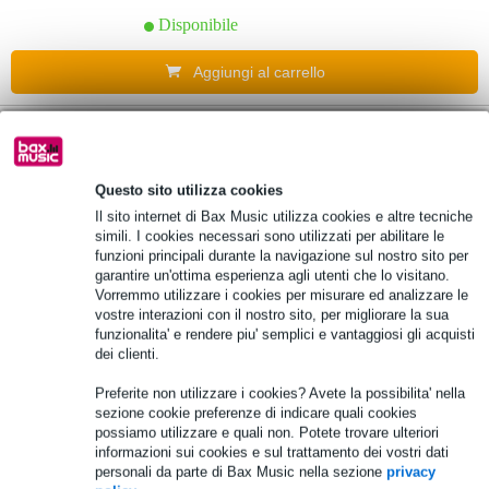
Disponibile
Aggiungi al carrello
1 Valutazione
5.
Polyend Press Fully Analogue Stereo
Compressor Pedal
Questo sito utilizza cookies
Il sito internet di Bax Music utilizza cookies e altre tecniche
simili. I cookies necessari sono utilizzati per abilitare le
399,00 €
funzioni principali durante la navigazione sul nostro sito per
garantire un'ottima esperienza agli utenti che lo visitano.
Disponibile
Vorremmo utilizzare i cookies per misurare ed analizzare le
vostre interazioni con il nostro sito, per migliorare la sua
Aggiungi al carrello
funzionalita' e rendere piu' semplici e vantaggiosi gli acquisti
dei clienti.
1 Valutazione
Preferite non utilizzare i cookies? Avete la possibilita' nella
6.
sezione cookie preferenze di indicare quali cookies
Solid State Logic Fusion processore bus
possiamo utilizzare e quali non. Potete trovare ulteriori
informazioni sui cookies e sul trattamento dei vostri dati
personali da parte di Bax Music nella sezione
privacy
1.539,00 €
Prezzo consigliato
2.378,00 €