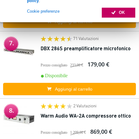
policy
.
Disponibile
Cookie preferenze
OK
Aggiungi al carrello
71 Valutazioni
7.
DBX 286S preamplificatore microfonico
179,00 €
Prezzo consigliato
233,00 €
Disponibile
Aggiungi al carrello
2 Valutazioni
8.
Warm Audio WA-2A compressore ottico
869,00 €
Prezzo consigliato
1.209,00 €