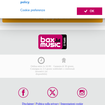
policy
.
Disponibile
Cookie preferenze
OK
Aggiungi al carrello
Ordina entro le 16:00:
Garanzia di 30 giorni,
Consegna in 2-3 giorni
soddisfatti o rimborsati
lavorativi (se
disponibile)
Disclaimer
|
Politica sulla privacy
|
Impostazioni cookie