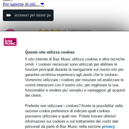
Per saperne di più...
accessori per mixer pa
1 Valutazione
1.
DAP MP3 USB record module per mixer
GIG
Questo sito utilizza cookies
48,00 €
Il sito internet di Bax Music utilizza cookies e altre tecniche
Prezzo consigliato
59,00 €
simili. I cookies necessari sono utilizzati per abilitare le
funzioni principali durante la navigazione sul nostro sito per
Disponibile
garantire un'ottima esperienza agli utenti che lo visitano.
Vorremmo utilizzare i cookies per misurare ed analizzare le
Aggiungi al carrello
vostre interazioni con il nostro sito, per migliorare la sua
funzionalita' e rendere piu' semplici e vantaggiosi gli acquisti
dei clienti.
1 Valutazione
2.
Preferite non utilizzare i cookies? Avete la possibilita' nella
D&R Airence-EXT Modulo di estensione
sezione cookie preferenze di indicare quali cookies
per Airence-USB
possiamo utilizzare e quali non. Potete trovare ulteriori
informazioni sui cookies e sul trattamento dei vostri dati
personali da parte di Bax Music nella sezione
privacy
1.619,00 €