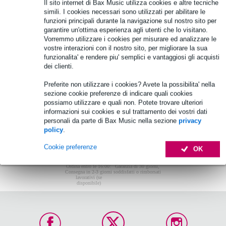
Non sono stati trovati articoli.
Il sito internet di Bax Music utilizza cookies e altre tecniche
simili. I cookies necessari sono utilizzati per abilitare le
Top-10
funzioni principali durante la navigazione sul nostro sito per
garantire un'ottima esperienza agli utenti che lo visitano.
Vorremmo utilizzare i cookies per misurare ed analizzare le
vostre interazioni con il nostro sito, per migliorare la sua
Non sono stati trovati articoli.
funzionalita' e rendere piu' semplici e vantaggiosi gli acquisti
dei clienti.
Preferite non utilizzare i cookies? Avete la possibilita' nella
sezione cookie preferenze di indicare quali cookies
possiamo utilizzare e quali non. Potete trovare ulteriori
informazioni sui cookies e sul trattamento dei vostri dati
personali da parte di Bax Music nella sezione
privacy
policy
.
Cookie preferenze
OK
Ordina entro le 16:00:
Garanzia di 30 giorni,
Consegna in 2-3 giorni
soddisfatti o rimborsati
lavorativi (se
disponibile)