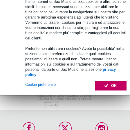
Non sono stati trovati articoli.
Il sito internet di Bax Music utilizza cookies e altre tecniche
simili. I cookies necessari sono utilizzati per abilitare le
Top-10
funzioni principali durante la navigazione sul nostro sito per
garantire un'ottima esperienza agli utenti che lo visitano.
Vorremmo utilizzare i cookies per misurare ed analizzare le
vostre interazioni con il nostro sito, per migliorare la sua
Non sono stati trovati articoli.
funzionalita' e rendere piu' semplici e vantaggiosi gli acquisti
dei clienti.
Preferite non utilizzare i cookies? Avete la possibilita' nella
sezione cookie preferenze di indicare quali cookies
possiamo utilizzare e quali non. Potete trovare ulteriori
informazioni sui cookies e sul trattamento dei vostri dati
personali da parte di Bax Music nella sezione
privacy
policy
.
Cookie preferenze
OK
Ordina entro le 16:00:
Garanzia di 30 giorni,
Consegna in 2-3 giorni
soddisfatti o rimborsati
lavorativi (se
disponibile)