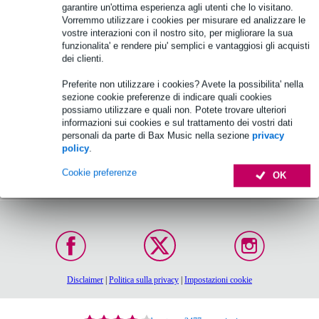
Non sono stati trovati articoli.
garantire un'ottima esperienza agli utenti che lo visitano.
Vorremmo utilizzare i cookies per misurare ed analizzare le
vostre interazioni con il nostro sito, per migliorare la sua
funzionalita' e rendere piu' semplici e vantaggiosi gli acquisti
dei clienti.
Preferite non utilizzare i cookies? Avete la possibilita' nella
sezione cookie preferenze di indicare quali cookies
possiamo utilizzare e quali non. Potete trovare ulteriori
informazioni sui cookies e sul trattamento dei vostri dati
personali da parte di Bax Music nella sezione
privacy
policy
.
Ordina entro le 16:00:
Garanzia di 30 giorni,
Cookie preferenze
Consegna in 2-3 giorni
soddisfatti o rimborsati
OK
lavorativi (se
disponibile)
Disclaimer
|
Politica sulla privacy
|
Impostazioni cookie