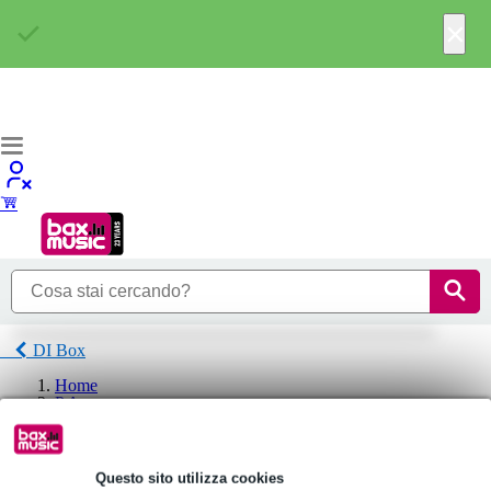
×
DI Box
Home
P.A.
Periferiche audio
DI Box
Klark Teknik DI Box
Questo sito utilizza cookies