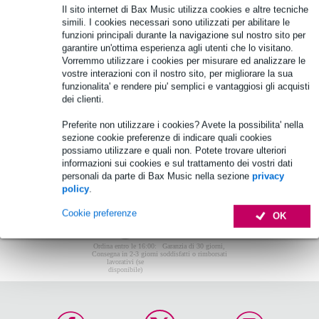
Il sito internet di Bax Music utilizza cookies e altre tecniche
Non sono stati trovati articoli.
simili. I cookies necessari sono utilizzati per abilitare le
funzioni principali durante la navigazione sul nostro sito per
Top-10
garantire un'ottima esperienza agli utenti che lo visitano.
Vorremmo utilizzare i cookies per misurare ed analizzare le
vostre interazioni con il nostro sito, per migliorare la sua
Non sono stati trovati articoli.
funzionalita' e rendere piu' semplici e vantaggiosi gli acquisti
dei clienti.
Preferite non utilizzare i cookies? Avete la possibilita' nella
sezione cookie preferenze di indicare quali cookies
possiamo utilizzare e quali non. Potete trovare ulteriori
informazioni sui cookies e sul trattamento dei vostri dati
personali da parte di Bax Music nella sezione
privacy
policy
.
Cookie preferenze
OK
Ordina entro le 16:00:
Garanzia di 30 giorni,
Consegna in 2-3 giorni
soddisfatti o rimborsati
lavorativi (se
disponibile)