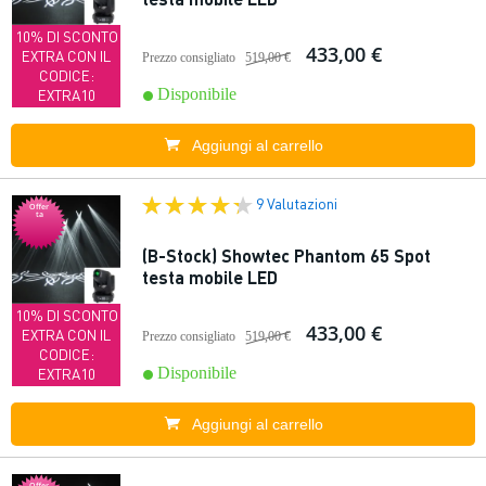
10% DI SCONTO
433,00 €
EXTRA CON IL
Prezzo consigliato
519,00 €
CODICE:
Disponibile
EXTRA10
Aggiungi al carrello
9 Valutazioni
Offer
ta
(B-Stock) Showtec Phantom 65 Spot
testa mobile LED
10% DI SCONTO
433,00 €
EXTRA CON IL
Prezzo consigliato
519,00 €
CODICE:
Disponibile
EXTRA10
Aggiungi al carrello
Offer