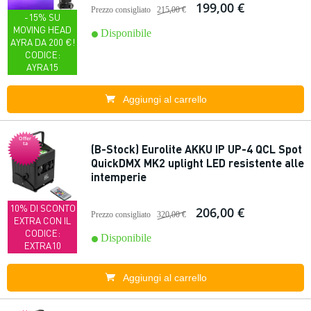
199,00 €
Prezzo consigliato
215,00 €
-15% SU
MOVING HEAD
Disponibile
AYRA DA 200 €!
CODICE:
AYRA15
Aggiungi al carrello
Offer
ta
(B-Stock) Eurolite AKKU IP UP-4 QCL Spot
QuickDMX MK2 uplight LED resistente alle
intemperie
10% DI SCONTO
206,00 €
Prezzo consigliato
320,00 €
EXTRA CON IL
CODICE:
Disponibile
EXTRA10
Aggiungi al carrello