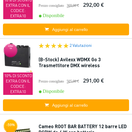
292,00 €
EXTRA CON IL
Prezzo consigliato
369,00 €
CODICE:
Disponibile
EXTRA10
Aggiungi al carrello
2 Valutazioni
Offer
ta
(B-Stock) Avilexx WDMX Go 3
Trasmettitore DMX wireless
10% DI SCONTO
291,00 €
EXTRA CON IL
Prezzo consigliato
505,00 €
CODICE:
Disponibile
EXTRA10
Aggiungi al carrello
-59%
Cameo ROOT BAR BATTERY 12 barre LED