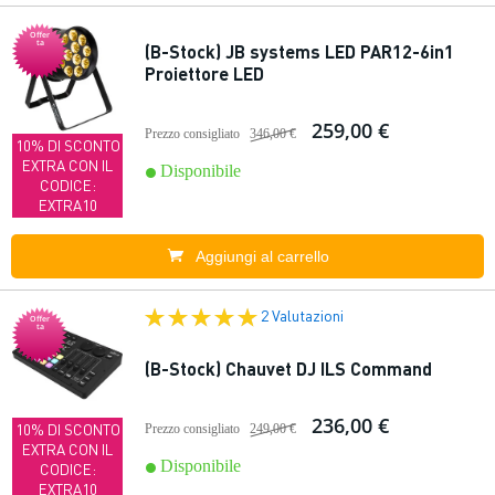
Offer
ta
(B-Stock) JB systems LED PAR12-6in1
Proiettore LED
259,00 €
Prezzo consigliato
346,00 €
10% DI SCONTO
EXTRA CON IL
Disponibile
CODICE:
EXTRA10
Aggiungi al carrello
2 Valutazioni
Offer
ta
(B-Stock) Chauvet DJ ILS Command
236,00 €
10% DI SCONTO
Prezzo consigliato
249,00 €
EXTRA CON IL
Disponibile
CODICE:
EXTRA10