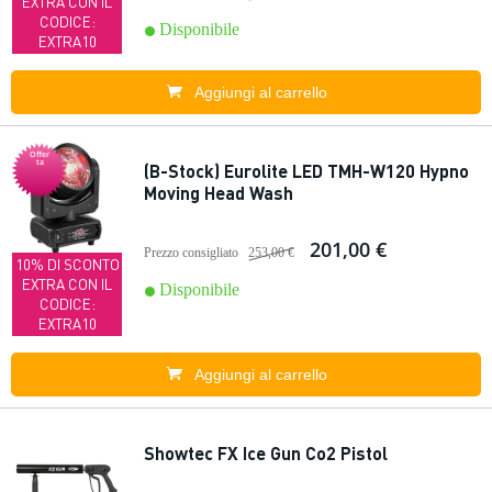
EXTRA CON IL
CODICE:
Disponibile
EXTRA10
Aggiungi al carrello
Offer
ta
(B-Stock) Eurolite LED TMH-W120 Hypno
Moving Head Wash
201,00 €
Prezzo consigliato
253,00 €
10% DI SCONTO
EXTRA CON IL
Disponibile
CODICE:
EXTRA10
Aggiungi al carrello
Showtec FX Ice Gun Co2 Pistol