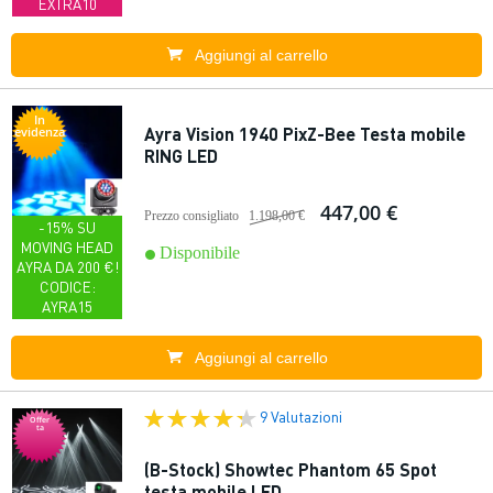
EXTRA10
Aggiungi al carrello
In
Ayra Vision 1940 PixZ-Bee Testa mobile
evidenza
RING LED
447,00 €
Prezzo consigliato
1.198,00 €
-15% SU
MOVING HEAD
Disponibile
AYRA DA 200 €!
CODICE:
AYRA15
Aggiungi al carrello
9 Valutazioni
Offer
ta
(B-Stock) Showtec Phantom 65 Spot
testa mobile LED