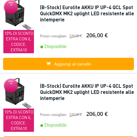
Offer
ta
(B-Stock) Eurolite AKKU IP UP-4 QCL Spot
QuickDMX MK2 uplight LED resistente alle
intemperie
10% DI SCONTO
206,00 €
Prezzo consigliato
320,00 €
EXTRA CON IL
CODICE:
Disponibile
EXTRA10
Aggiungi al carrello
Offer
ta
(B-Stock) Eurolite AKKU IP UP-4 QCL Spot
QuickDMX MK2 uplight LED resistente alle
intemperie
10% DI SCONTO
206,00 €
Prezzo consigliato
320,00 €
EXTRA CON IL
CODICE:
Disponibile
EXTRA10