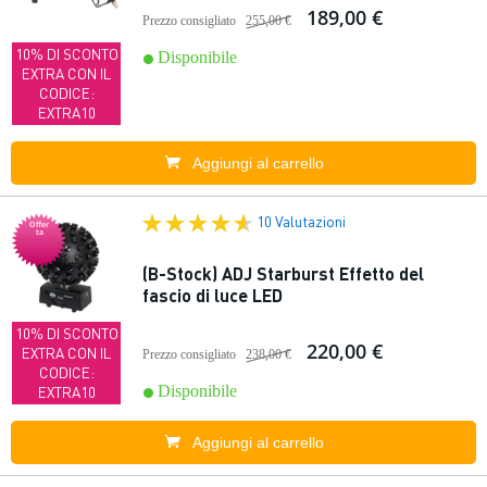
189,00 €
Prezzo consigliato
255,00 €
10% DI SCONTO
Disponibile
EXTRA CON IL
CODICE:
EXTRA10
Aggiungi al carrello
10 Valutazioni
Offer
ta
(B-Stock) ADJ Starburst Effetto del
fascio di luce LED
10% DI SCONTO
220,00 €
EXTRA CON IL
Prezzo consigliato
238,00 €
CODICE:
Disponibile
EXTRA10
Aggiungi al carrello