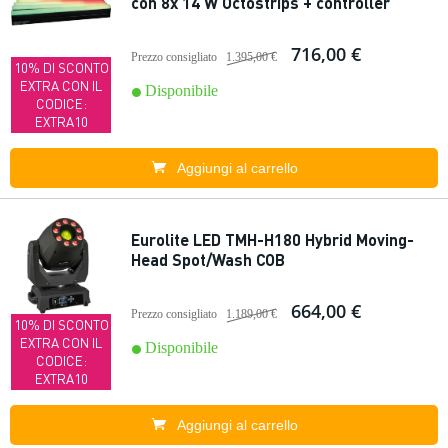
con 8x 14 W Octostrips + controller
716,00 €
Prezzo consigliato
1.395,00 €
10% DI SCONTO
EXTRA CON IL
Disponibile
CODICE:
EXTRA10
Aggiungi al carrello
Eurolite LED TMH-H180 Hybrid Moving-
Head Spot/Wash COB
664,00 €
Prezzo consigliato
1.189,00 €
10% DI SCONTO
EXTRA CON IL
Disponibile
CODICE:
EXTRA10
Aggiungi al carrello