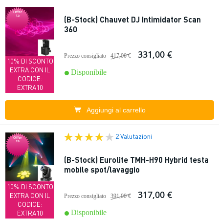
Offer
ta
(B-Stock) Chauvet DJ Intimidator Scan
360
331,00 €
Prezzo consigliato
417,00 €
10% DI SCONTO
EXTRA CON IL
Disponibile
CODICE:
EXTRA10
Aggiungi al carrello
2 Valutazioni
Offer
ta
(B-Stock) Eurolite TMH-H90 Hybrid testa
mobile spot/lavaggio
10% DI SCONTO
317,00 €
EXTRA CON IL
Prezzo consigliato
391,00 €
CODICE:
Disponibile
EXTRA10