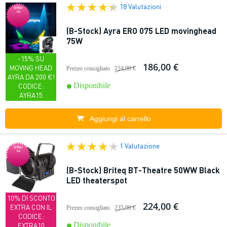
18 Valutazioni
Offer
ta
(B-Stock) Ayra ERO 075 LED movinghead
75W
-15% SU
186,00 €
MOVING HEAD
Prezzo consigliato
224,00 €
AYRA DA 200 €!
Disponibile
CODICE:
AYRA15
Aggiungi al carrello
1 Valutazione
Offer
ta
(B-Stock) Briteq BT-Theatre 50WW Black
LED theaterspot
10% DI SCONTO
224,00 €
EXTRA CON IL
Prezzo consigliato
235,00 €
CODICE:
Disponibile
EXTRA10