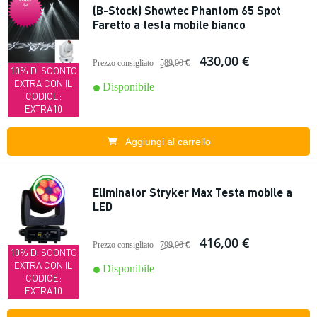
ta
(B-Stock) Showtec Phantom 65 Spot
Faretto a testa mobile bianco
430,00 €
Prezzo consigliato
589,00 €
10% DI SCONTO
EXTRA CON IL
Disponibile
CODICE:
EXTRA10
Aggiungi al carrello
Eliminator Stryker Max Testa mobile a
LED
416,00 €
Prezzo consigliato
799,00 €
10% DI SCONTO
EXTRA CON IL
Disponibile
CODICE:
EXTRA10