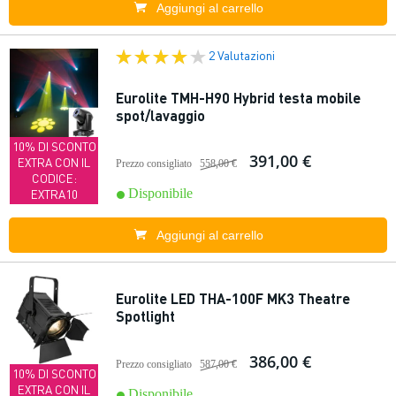
Aggiungi al carrello
2 Valutazioni
Eurolite TMH-H90 Hybrid testa mobile
spot/lavaggio
10% DI SCONTO
391,00 €
EXTRA CON IL
Prezzo consigliato
558,00 €
CODICE:
Disponibile
EXTRA10
Aggiungi al carrello
Eurolite LED THA-100F MK3 Theatre
Spotlight
386,00 €
Prezzo consigliato
587,00 €
10% DI SCONTO
EXTRA CON IL
Disponibile