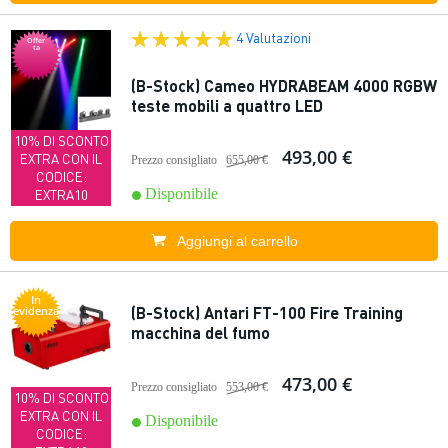
4 Valutazioni
Offer
ta
(B-Stock) Cameo HYDRABEAM 4000 RGBW
teste mobili a quattro LED
10% DI SCONTO
493,00 €
EXTRA CON IL
Prezzo consigliato
655,00 €
CODICE:
Disponibile
EXTRA10
Aggiungi al carrello
In
(B-Stock) Antari FT-100 Fire Training
evidenza
macchina del fumo
473,00 €
Prezzo consigliato
553,00 €
10% DI SCONTO
EXTRA CON IL
Disponibile
CODICE: