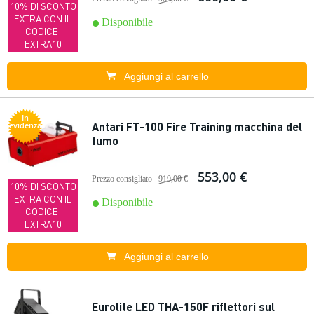
10% DI SCONTO
EXTRA CON IL
Disponibile
CODICE:
EXTRA10
Aggiungi al carrello
In
Antari FT-100 Fire Training macchina del
evidenza
fumo
553,00 €
Prezzo consigliato
919,00 €
10% DI SCONTO
EXTRA CON IL
Disponibile
CODICE:
EXTRA10
Aggiungi al carrello
Eurolite LED THA-150F riflettori sul