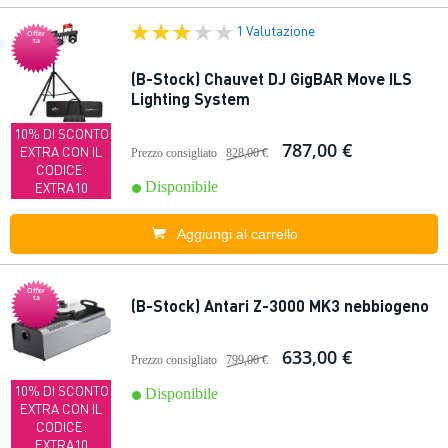
1 Valutazione
Offer
ta
(B-Stock) Chauvet DJ GigBAR Move ILS
Lighting System
10% DI SCONTO
787,00 €
EXTRA CON IL
Prezzo consigliato
828,00 €
CODICE:
Disponibile
EXTRA10
Aggiungi al carrello
Offer
ta
(B-Stock) Antari Z-3000 MK3 nebbiogeno
633,00 €
Prezzo consigliato
799,00 €
10% DI SCONTO
Disponibile
EXTRA CON IL
CODICE:
EXTRA10