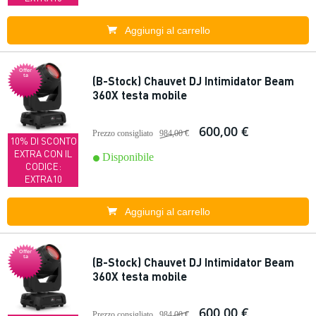
Aggiungi al carrello
Offer
ta
(B-Stock) Chauvet DJ Intimidator Beam
360X testa mobile
600,00 €
Prezzo consigliato
984,00 €
10% DI SCONTO
EXTRA CON IL
Disponibile
CODICE:
EXTRA10
Aggiungi al carrello
Offer
ta
(B-Stock) Chauvet DJ Intimidator Beam
360X testa mobile
600,00 €
Prezzo consigliato
984,00 €