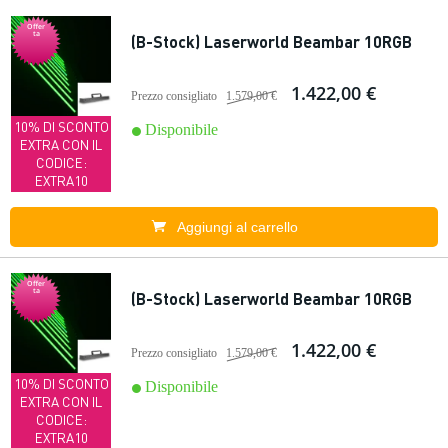
Offer
ta
(B-Stock) Laserworld Beambar 10RGB
1.422,00 €
Prezzo consigliato
1.579,00 €
10% DI SCONTO
Disponibile
EXTRA CON IL
CODICE:
EXTRA10
Aggiungi al carrello
Offer
ta
(B-Stock) Laserworld Beambar 10RGB
1.422,00 €
Prezzo consigliato
1.579,00 €
10% DI SCONTO
Disponibile
EXTRA CON IL
CODICE:
EXTRA10