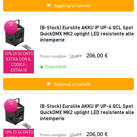
Aggiungi al carrello
Offer
ta
(B-Stock) Eurolite AKKU IP UP-4 QCL Spot
QuickDMX MK2 uplight LED resistente alle
intemperie
10% DI SCONTO
206,00 €
Prezzo consigliato
320,00 €
EXTRA CON IL
CODICE:
Disponibile
EXTRA10
Aggiungi al carrello
Offer
ta
(B-Stock) Eurolite AKKU IP UP-4 QCL Spot
QuickDMX MK2 uplight LED resistente alle
intemperie
10% DI SCONTO
206,00 €
Prezzo consigliato
320,00 €