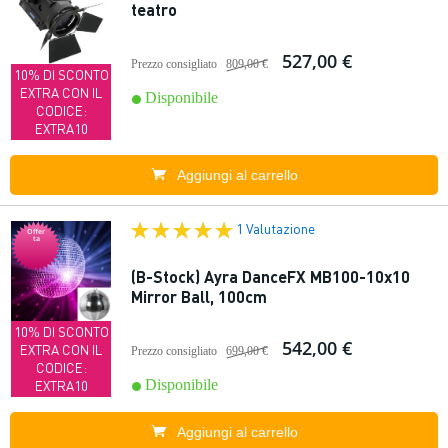
teatro
527,00 €
Prezzo consigliato
809,00 €
10% DI SCONTO
EXTRA CON IL
Disponibile
CODICE:
EXTRA10
Aggiungi al carrello
1 Valutazione
Offer
ta
(B-Stock) Ayra DanceFX MB100-10x10
Mirror Ball, 100cm
10% DI SCONTO
542,00 €
EXTRA CON IL
Prezzo consigliato
699,00 €
CODICE:
Disponibile
EXTRA10
Aggiungi al carrello