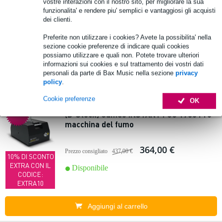
vostre interazioni con il nostro sito, per migliorare la sua
funzionalita' e rendere piu' semplici e vantaggiosi gli acquisti
dei clienti.
364,00 €
Prezzo consigliato
437,00 €
10% DI SCONTO
Preferite non utilizzare i cookies? Avete la possibilita' nella
EXTRA CON IL
Disponibile
sezione cookie preferenze di indicare quali cookies
CODICE:
possiamo utilizzare e quali non. Potete trovare ulteriori
EXTRA10
informazioni sui cookies e sul trattamento dei vostri dati
personali da parte di Bax Music nella sezione
privacy
Aggiungi al carrello
policy
.
Cookie preferenze
OK
Offer
ta
(B-Stock) Cameo INSTANT FOG 1700 Pro
macchina del fumo
364,00 €
Prezzo consigliato
437,00 €
10% DI SCONTO
EXTRA CON IL
Disponibile
CODICE:
EXTRA10
Aggiungi al carrello