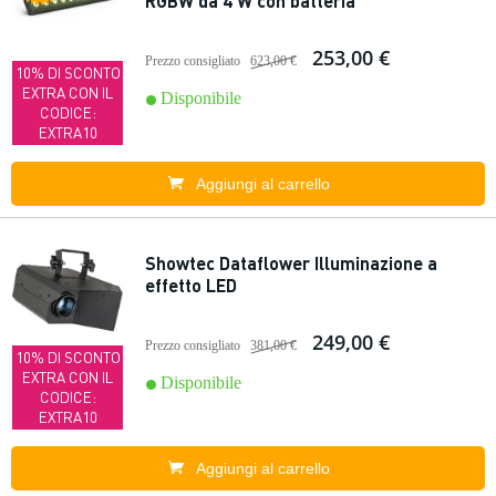
RGBW da 4 W con batteria
253,00 €
Prezzo consigliato
623,00 €
10% DI SCONTO
EXTRA CON IL
Disponibile
CODICE:
EXTRA10
Aggiungi al carrello
Showtec Dataflower Illuminazione a
effetto LED
249,00 €
Prezzo consigliato
381,00 €
10% DI SCONTO
EXTRA CON IL
Disponibile
CODICE:
EXTRA10
Aggiungi al carrello