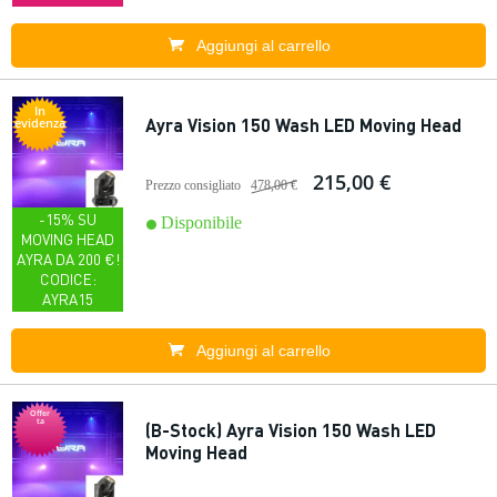
Aggiungi al carrello
In
Ayra Vision 150 Wash LED Moving Head
evidenza
215,00 €
Prezzo consigliato
478,00 €
-15% SU
Disponibile
MOVING HEAD
AYRA DA 200 €!
CODICE:
AYRA15
Aggiungi al carrello
Offer
ta
(B-Stock) Ayra Vision 150 Wash LED
Moving Head