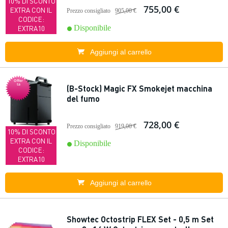
10% DI SCONTO
755,00 €
EXTRA CON IL
Prezzo consigliato
905,00 €
CODICE:
Disponibile
EXTRA10
Aggiungi al carrello
Offer
ta
(B-Stock) Magic FX Smokejet macchina
del fumo
728,00 €
Prezzo consigliato
919,00 €
10% DI SCONTO
EXTRA CON IL
Disponibile
CODICE:
EXTRA10
Aggiungi al carrello
Showtec Octostrip FLEX Set - 0,5 m Set