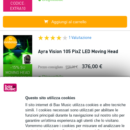
CODICE:
EXTRA10
Aggiungi al carrello
1 Valutazione
In
evidenza
Ayra Vision 105 PixZ LED Moving Head
376,00 €
-15% SU
Prezzo consigliato
958,00 €
MOVING HEAD
Disponibile
AYRA DA 200 €!
CODICE:
AYRA15
Questo sito utilizza cookies
Aggiungi al carrello
Il sito internet di Bax Music utilizza cookies e altre tecniche
simili. I cookies necessari sono utilizzati per abilitare le
funzioni principali durante la navigazione sul nostro sito per
Offer
garantire un'ottima esperienza agli utenti che lo visitano.
ta
(B-Stock) Cameo INSTANT FOG 1700 Pro
Vorremmo utilizzare i cookies per misurare ed analizzare le
macchina del fumo