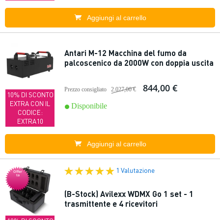
Aggiungi al carrello
Antari M-12 Macchina del fumo da
palcoscenico da 2000W con doppia uscita
844,00 €
Prezzo consigliato
2.027,00 €
10% DI SCONTO
EXTRA CON IL
Disponibile
CODICE:
EXTRA10
Aggiungi al carrello
1 Valutazione
Offer
ta
(B-Stock) Avilexx WDMX Go 1 set - 1
trasmittente e 4 ricevitori