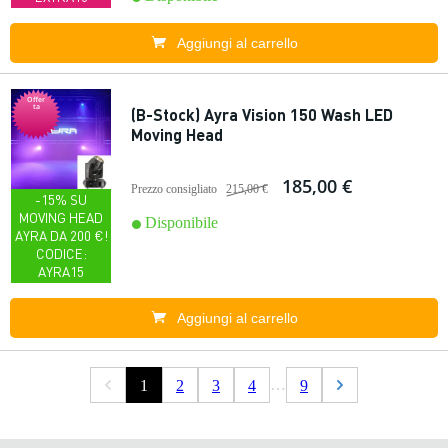
Aggiungi al carrello
Offer
ta
(B-Stock) Ayra Vision 150 Wash LED
Moving Head
185,00 €
Prezzo consigliato
215,00 €
-15% SU
MOVING HEAD
Disponibile
AYRA DA 200 €!
CODICE:
AYRA15
Aggiungi al carrello
…
1
2
3
4
9