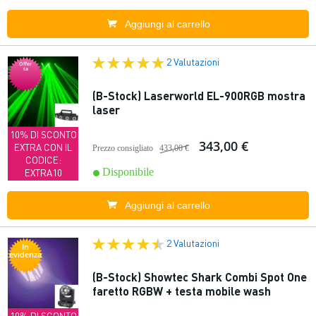
Aggiungi al carrello
2 Valutazioni
Offer
ta
(B-Stock) Laserworld EL-900RGB mostra
laser
10% DI SCONTO
343,00 €
EXTRA CON IL
Prezzo consigliato
433,00 €
CODICE:
Disponibile
EXTRA10
Aggiungi al carrello
2 Valutazioni
In
evidenza
(B-Stock) Showtec Shark Combi Spot One
faretto RGBW + testa mobile wash
10% DI SCONTO