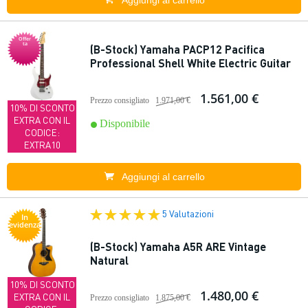
Aggiungi al carrello
Offer
ta
(B-Stock) Yamaha PACP12 Pacifica
Professional Shell White Electric Guitar
1.561,00 €
Prezzo consigliato
1.971,00 €
10% DI SCONTO
EXTRA CON IL
Disponibile
CODICE:
EXTRA10
Aggiungi al carrello
5 Valutazioni
In
evidenza
(B-Stock) Yamaha A5R ARE Vintage
Natural
10% DI SCONTO
1.480,00 €
EXTRA CON IL
Prezzo consigliato
1.875,00 €