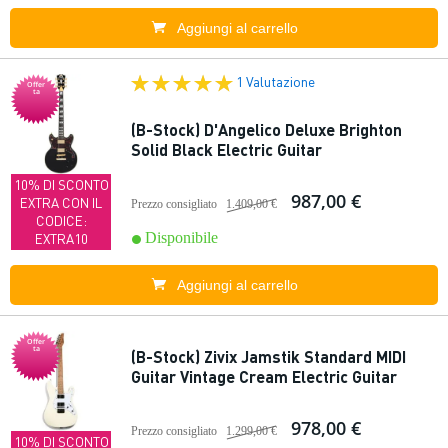
Aggiungi al carrello
1 Valutazione
Offer
ta
(B-Stock) D'Angelico Deluxe Brighton
Solid Black Electric Guitar
10% DI SCONTO
987,00 €
EXTRA CON IL
Prezzo consigliato
1.409,00 €
CODICE:
Disponibile
EXTRA10
Aggiungi al carrello
Offer
ta
(B-Stock) Zivix Jamstik Standard MIDI
Guitar Vintage Cream Electric Guitar
978,00 €
Prezzo consigliato
1.299,00 €
10% DI SCONTO