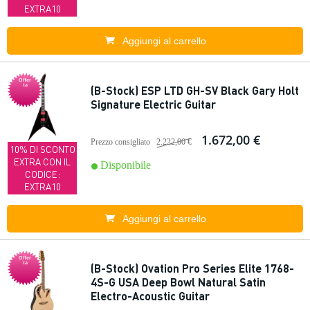
EXTRA10
Aggiungi al carrello
Offer
ta
(B-Stock) ESP LTD GH-SV Black Gary Holt
Signature Electric Guitar
1.672,00 €
Prezzo consigliato
2.222,00 €
10% DI SCONTO
EXTRA CON IL
Disponibile
CODICE:
EXTRA10
Aggiungi al carrello
Offer
ta
(B-Stock) Ovation Pro Series Elite 1768-
4S-G USA Deep Bowl Natural Satin
Electro-Acoustic Guitar