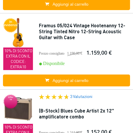
Aggiungi al carrello
In
Framus 05/024 Vintage Hootenanny 12-
evidenza
String Tinted Nitro 12-String Acoustic
Guitar with Case
10% DI SCONTO
1.159,00 €
Prezzo consigliato
1.190,00 €
EXTRA CON IL
CODICE:
Disponibile
EXTRA10
Aggiungi al carrello
3 Valutazioni
Offer
ta
(B-Stock) Blues Cube Artist 2x 12''
amplificatore combo
10% DI SCONTO
1.152,00 €
EXTRA CON IL
Prezzo consigliato
1.244,00 €