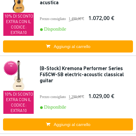
acustica
10% DI SCONTO
1.072,00 €
Prezzo consigliato
1.499,00 €
EXTRA CON IL
CODICE:
Disponibile
EXTRA10
Aggiungi al carrello
Offer
ta
(B-Stock) Kremona Performer Series
F65CW-SB electric-acoustic classical
guitar
10% DI SCONTO
1.029,00 €
Prezzo consigliato
1.299,00 €
EXTRA CON IL
CODICE:
Disponibile
EXTRA10
Aggiungi al carrello