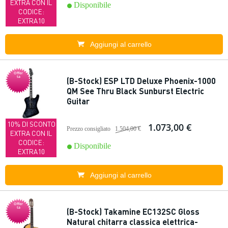
EXTRA CON IL
Disponibile
CODICE:
EXTRA10
Aggiungi al carrello
Offer
ta
(B-Stock) ESP LTD Deluxe Phoenix-1000
QM See Thru Black Sunburst Electric
Guitar
10% DI SCONTO
1.073,00 €
Prezzo consigliato
1.504,00 €
EXTRA CON IL
CODICE:
Disponibile
EXTRA10
Aggiungi al carrello
Offer
ta
(B-Stock) Takamine EC132SC Gloss
Natural chitarra classica elettrica-