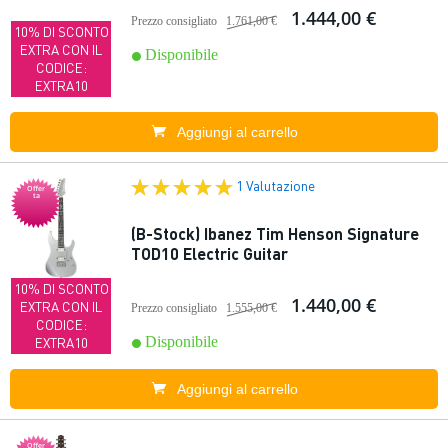
1.444,00 €
Prezzo consigliato
1.761,00 €
10% DI SCONTO
EXTRA CON IL
Disponibile
CODICE:
EXTRA10
Aggiungi al carrello
1 Valutazione
Offer
ta
(B-Stock) Ibanez Tim Henson Signature
TOD10 Electric Guitar
10% DI SCONTO
1.440,00 €
EXTRA CON IL
Prezzo consigliato
1.555,00 €
CODICE:
Disponibile
EXTRA10
Aggiungi al carrello
Offer