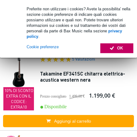
1.232,00 €
Prezzo consigliato
1.859,00 €
Preferite non utilizzare i cookies? Avete la possibilita' nella
10% DI SCONTO
sezione cookie preferenze di indicare quali cookies
EXTRA CON IL
Disponibile
possiamo utilizzare e quali non. Potete trovare ulteriori
CODICE:
informazioni sui cookies e sul trattamento dei vostri dati
EXTRA10
personali da parte di Bax Music nella sezione
privacy
policy
.
Aggiungi al carrello
Cookie preferenze
OK
5 Valutazioni
Takamine EF341SC chitarra elettrica-
acustica western nera
10% DI SCONTO
1.199,00 €
EXTRA CON IL
Prezzo consigliato
1.499,00 €
CODICE:
Disponibile
EXTRA10
Aggiungi al carrello