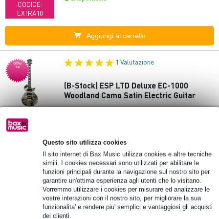
CODICE:
EXTRA10
Aggiungi al carrello
1 Valutazione
Offer
ta
(B-Stock) ESP LTD Deluxe EC-1000
Woodland Camo Satin Electric Guitar
10% DI SCONTO
1.184,00 €
EXTRA CON IL
Prezzo consigliato
1.458,00 €
CODICE:
Disponibile
EXTRA10
Questo sito utilizza cookies
Il sito internet di Bax Music utilizza cookies e altre tecniche
Aggiungi al carrello
simili. I cookies necessari sono utilizzati per abilitare le
funzioni principali durante la navigazione sul nostro sito per
garantire un'ottima esperienza agli utenti che lo visitano.
Vorremmo utilizzare i cookies per misurare ed analizzare le
Offer
ta
(B-Stock) D'Angelico Excel 59 Trans
vostre interazioni con il nostro sito, per migliorare la sua
Cherry Semi-Acoustic Guitar with Case
funzionalita' e rendere piu' semplici e vantaggiosi gli acquisti
dei clienti.