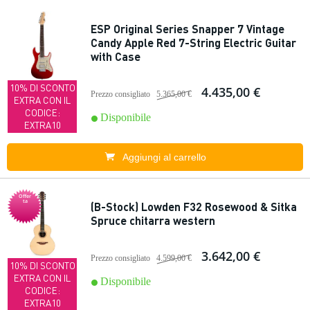
ESP Original Series Snapper 7 Vintage
Candy Apple Red 7-String Electric Guitar
with Case
10% DI SCONTO
4.435,00 €
Prezzo consigliato
5.365,00 €
EXTRA CON IL
CODICE:
Disponibile
EXTRA10
Aggiungi al carrello
Offer
ta
(B-Stock) Lowden F32 Rosewood & Sitka
Spruce chitarra western
3.642,00 €
Prezzo consigliato
4.599,00 €
10% DI SCONTO
EXTRA CON IL
Disponibile
CODICE:
EXTRA10