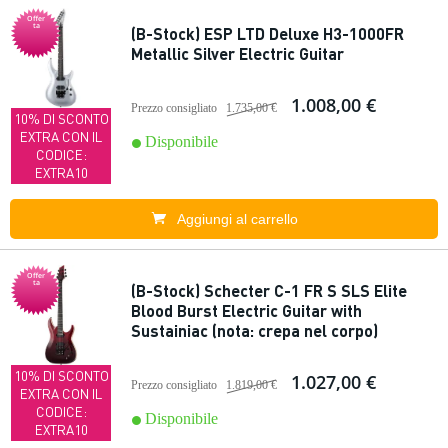
Offer
ta
(B-Stock) ESP LTD Deluxe H3-1000FR
Metallic Silver Electric Guitar
1.008,00 €
Prezzo consigliato
1.735,00 €
10% DI SCONTO
EXTRA CON IL
Disponibile
CODICE:
EXTRA10
Aggiungi al carrello
Offer
ta
(B-Stock) Schecter C-1 FR S SLS Elite
Blood Burst Electric Guitar with
Sustainiac (nota: crepa nel corpo)
10% DI SCONTO
1.027,00 €
Prezzo consigliato
1.819,00 €
EXTRA CON IL
CODICE:
Disponibile
EXTRA10