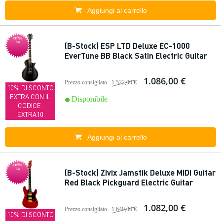
Aggiungi al carrello
Offer
ta
(B-Stock) ESP LTD Deluxe EC-1000
EverTune BB Black Satin Electric Guitar
1.086,00 €
Prezzo consigliato
1.522,00 €
10% DI SCONTO
EXTRA CON IL
Disponibile
CODICE:
EXTRA10
Aggiungi al carrello
Offer
ta
(B-Stock) Zivix Jamstik Deluxe MIDI Guitar
Red Black Pickguard Electric Guitar
1.082,00 €
Prezzo consigliato
1.649,00 €
10% DI SCONTO