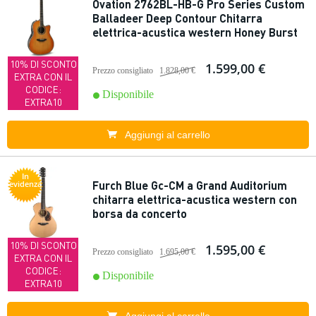
Ovation 2762BL-HB-G Pro Series Custom
Balladeer Deep Contour Chitarra
elettrica-acustica western Honey Burst
10% DI SCONTO
1.599,00 €
Prezzo consigliato
1.828,00 €
EXTRA CON IL
CODICE:
Disponibile
EXTRA10
Aggiungi al carrello
In
Furch Blue Gc-CM a Grand Auditorium
evidenza
chitarra elettrica-acustica western con
borsa da concerto
10% DI SCONTO
1.595,00 €
Prezzo consigliato
1.695,00 €
EXTRA CON IL
CODICE:
Disponibile
EXTRA10