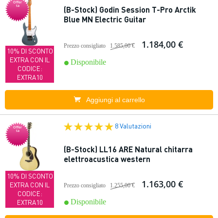
Offer
ta
(B-Stock) Godin Session T-Pro Arctik
Blue MN Electric Guitar
1.184,00 €
Prezzo consigliato
1.585,00 €
10% DI SCONTO
EXTRA CON IL
Disponibile
CODICE:
EXTRA10
Aggiungi al carrello
8 Valutazioni
Offer
ta
(B-Stock) LL16 ARE Natural chitarra
elettroacustica western
10% DI SCONTO
1.163,00 €
EXTRA CON IL
Prezzo consigliato
1.255,00 €
CODICE:
Disponibile
EXTRA10