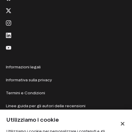
Informazioni legali
Informativa sulla privacy
Termini e Condizioni
Linee guida per gli autori delle recensioni
Utilizziamo i cookie
Stato del sistema
Utilizziamo i cookie per personalizzare i contenuti e gli
Preferenze sui cookie